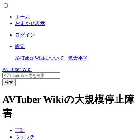
ホーム
おまかせ表示
ログイン
設定
AVTuber Wikiについて
免責事項
AVTuber Wiki
検索
AVTuber Wikiの大規模停止障
害
言語
ウォッチ