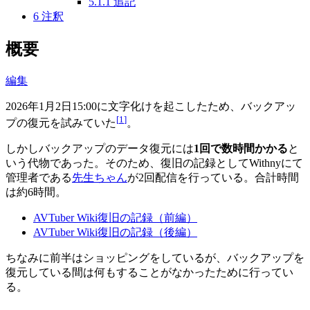
5.1.1
追記
6
注釈
概要
編集
2026年1月2日15:00に文字化けを起こしたため、バックアッ
[
1
]
プの復元を試みていた
。
しかしバックアップのデータ復元には
1回で数時間かかる
と
いう代物であった。そのため、復旧の記録としてWithnyにて
管理者である
先生ちゃん
が2回配信を行っている。合計時間
は約6時間。
AVTuber Wiki復旧の記録（前編）
AVTuber Wiki復旧の記録（後編）
ちなみに前半はショッピングをしているが、バックアップを
復元している間は何もすることがなかったために行ってい
る。