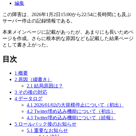
編集
この障害は、2026年1月2日15:00から22:54に長時間にも及ぶ
サーバー停止の記録情報である。
本来メインページに記載があったが、あまりにも長いためペ
ージを作成。さらに根本的な原因なども記載した結果ページ
として書き上がった。
目次
1
概要
2
原因（綴書き）
2.1
結局原因は？
3
その後の対応
4
データログ
4.1
2026/01/02の大規模停止について（初出）
4.2
Twitter埋め込み機能について（初出）
4.3
Twitter埋め込み機能について（続報）
5
ロールバック後のお知らせ
5.1
重要なお知らせ