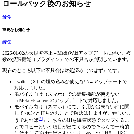
ロールバック後のお知らせ
編集
重要なお知らせ
編集
2026/01/02の大規模停止＋MediaWikiアップデートに伴い、複
数の拡張機能（プラグイン）での不具合が判明しています。
現在のところ以下の不具合は対処済み（のはず）です。
Twitter（X）の埋め込みが使えない→アップデートで
対応しました。
モバイル向け（スマホ）での編集機能が使えない
→MobileFrontendのアップデートで対応しました。
モバイル向け（スマホ）にて、引用が出来ない件に関
して<ref >と打ち込むことで解決はしますが、難しいよ
[
2
]
うであれば
←こちらの[1]を編集状態でタップするこ
とでコピーという項目が出てくるのでそちらで一時的
に代用して頂ければと思います。めっつ 1月8日 16:21