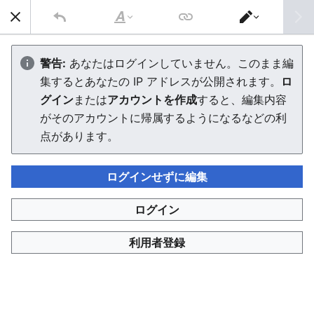
AVTuber Wiki
検索
文
エ
字
デ
AVTuber Wikiの大規模停止障害
の
ィ
警告:
あなたはログインしていません。このまま編
修
タ
集するとあなたの IP アドレスが公開されます。
ロ
飾
ー
を
グイン
または
アカウントを作成
すると、編集内容
切
言語
PDFをダウンロ
ウォッチ
編集
り
がそのアカウントに帰属するようになるなどの利
替
この障害は、2026年1月2日15:00から22:54に長時間にも
点があります。
え
及ぶサーバー停止の記録情報である。
ログインせずに編集
本来メインページに記載があったが、あまりにも長いため
ページを作成。さらに根本的な原因なども記載した結果ペ
ログイン
ージとして書き上がった。
利用者登録
概要
原因（綴書き）