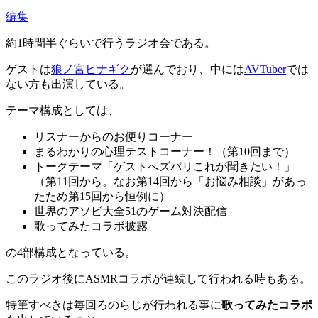
編集
約1時間半ぐらいで行うラジオ会である。
ゲストは
狼ノ宮ヒナギク
が選んでおり、中には
AVTuber
では
ない方も出演している。
テーマ構成としては、
リスナーからのお便りコーナー
まるわかりの心理テストコーナー！（第10回まで）
トークテーマ「ゲストへズバリこれが聞きたい！」
（第11回から。なお第14回から「お悩み相談」があっ
たため第15回から恒例に）
世界のアソビ大全51のゲーム対決配信
歌ってみたコラボ披露
の4部構成となっている。
このラジオ後にASMRコラボが連続して行われる時もある。
特筆すべきは毎回ろのらじが行われる事に
歌ってみたコラボ