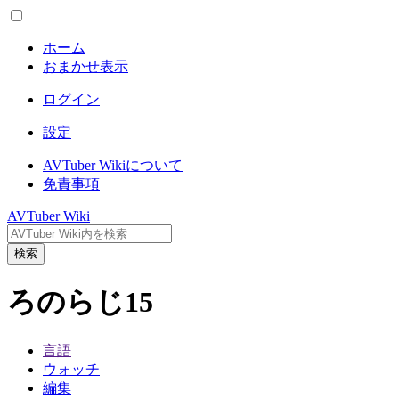
ホーム
おまかせ表示
ログイン
設定
AVTuber Wikiについて
免責事項
AVTuber Wiki
検索
ろのらじ15
言語
ウォッチ
編集