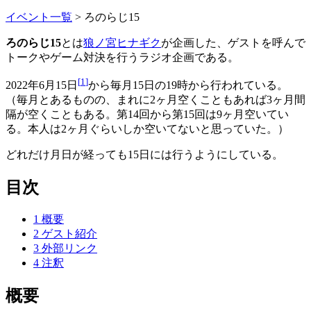
イベント一覧
>
ろのらじ15
ろのらじ15
とは
狼ノ宮ヒナギク
が企画した、ゲストを呼んで
トークやゲーム対決を行うラジオ企画である。
[
1
]
2022年6月15日
から毎月15日の19時から行われている。
（毎月とあるものの、まれに2ヶ月空くこともあれば3ヶ月間
隔が空くこともある。第14回から第15回は9ヶ月空いてい
る。本人は2ヶ月ぐらいしか空いてないと思っていた。）
どれだけ月日が経っても15日には行うようにしている。
目次
1
概要
2
ゲスト紹介
3
外部リンク
4
注釈
概要