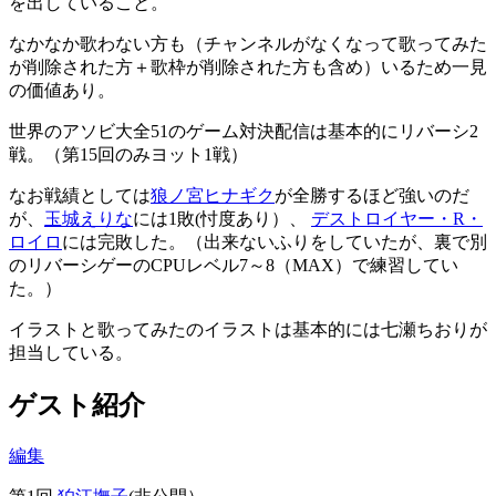
を出していること。
なかなか歌わない方も（チャンネルがなくなって歌ってみた
が削除された方＋歌枠が削除された方も含め）いるため一見
の価値あり。
世界のアソビ大全51のゲーム対決配信は基本的にリバーシ2
戦。（第15回のみヨット1戦）
なお戦績としては
狼ノ宮ヒナギク
が全勝するほど強いのだ
が、
玉城えりな
には1敗(忖度あり）、
デストロイヤー・R・
ロイロ
には完敗した。（出来ないふりをしていたが、裏で別
のリバーシゲーのCPUレベル7～8（MAX）で練習してい
た。）
イラストと歌ってみたのイラストは基本的には七瀬ちおりが
担当している。
ゲスト紹介
編集