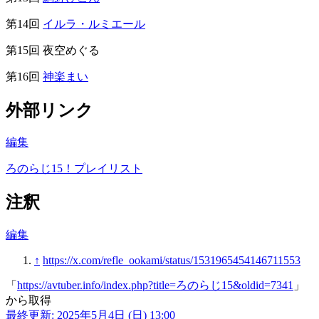
第14回
イルラ・ルミエール
第15回 夜空めぐる
第16回
神楽まい
外部リンク
編集
ろのらじ15！プレイリスト
注釈
編集
↑
https://x.com/refle_ookami/status/1531965454146711553
「
https://avtuber.info/index.php?title=ろのらじ15&oldid=7341
」
から取得
最終更新: 2025年5月4日 (日) 13:00