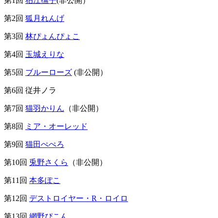
第1回
狛江撫子
(非公開）
第2回
狐月れんげ
第3回
林ぴょんぴょこ
第4回
玉城えりな
第5回
ブルーローズ
(非公開）
第6回 従井ノラ
第7回
猫羽かりん
（非公開）
第8回
ミア・オーレッド
第9回
猫田ぺぺろ
第10回
兎野さくら
（非公開）
第11回
本多ぽこ
第12回
デストロイヤー・R・ロイロ
第13回
網野ぴこん