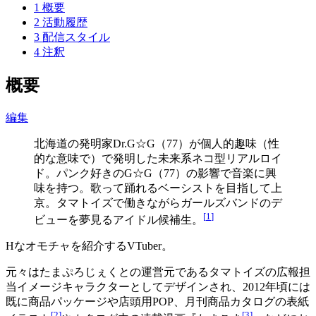
1
概要
2
活動履歴
3
配信スタイル
4
注釈
概要
編集
北海道の発明家Dr.G☆G（77）が個人的趣味（性
的な意味で）で発明した未来系ネコ型リアルロイ
ド。パンク好きのG☆G（77）の影響で音楽に興
味を持つ。歌って踊れるベーシストを目指して上
京。タマトイズで働きながらガールズバンドのデ
[
1
]
ビューを夢見るアイドル候補生。
Hなオモチャを紹介するVTuber。
元々はたまぷろじぇくとの運営元であるタマトイズの広報担
当イメージキャラクターとしてデザインされ、2012年頃には
既に商品パッケージや店頭用POP、月刊商品カタログの表紙
[
2
]
[
3
]