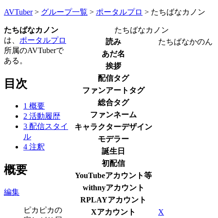
AVTuber
>
グループ一覧
>
ポータルプロ
>
たちばなカノン
たちばなカノン
たちばなカノン
は、
ポータルプロ
読み
たちばなかのん
所属のAVTuberで
あだ名
ある。
挨拶
配信タグ
目次
ファンアートタグ
総合タグ
1
概要
ファンネーム
2
活動履歴
3
配信スタイ
キャラクターデザイン
ル
モデラー
4
注釈
誕生日
初配信
概要
YouTubeアカウント等
withnyアカウント
編集
RPLAYアカウント
ピカピカの
Xアカウント
X