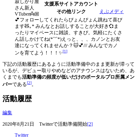
寂しがり屋
支援系サイトアカウント
さん新人
その他リンク
えぶメディ
VTuber👼🏼
💕フォローしてくれたらぴょんぴょん跳ねて喜び
ます🧸｡* みんなとお話しすることが大好き💞ま
ったりマイペースに雑談、すきぴ。気軽にたくさ
ん話しかけてね(*ˊ˘ˋ*)えっと、、、カノンとお友
達になってくれませんか？🐱💕/// みんなでカノ
[
1
]
ンを育てよう！！！✨
下記の活動履歴にあるように活動準備中のまま更新が滞って
いるが、デビュー取りやめなどのアナウンスはないため、あ
くまでも
活動準備の頻度が低いだけのポータルプロ所属メン
[
2
]
バー
である
。
活動履歴
編集
2020年8月21日 Twitterで活動準備開始
[2]
Twitter