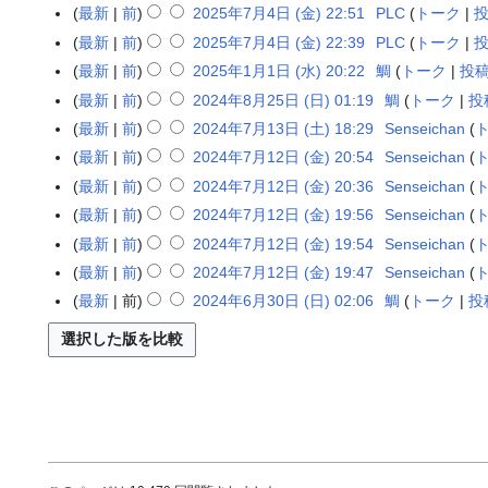
6
2
編
0
最新
前
2025年7月4日 (金) 22:51
PLC
トーク
2
要
年
6
集
2
0
最新
前
2025年7月4日 (金) 22:39
PLC
トーク
約
6
年
の
6
2
編
な
最新
前
2025年1月1日 (水) 20:22
鯛
トーク
投
2
月
3
要
年
5
集
し
0
3
最新
前
2024年8月25日 (日) 01:19
鯛
トーク
投
2
月
約
3
年
の
2
0
0
8
な
最新
前
2024年7月13日 (土) 18:29
Senseichan
2
月
7
要
5
日
2
日
編
し
0
2
最新
前
2024年7月12日 (金) 20:54
Senseichan
2
月
約
年
(
4
(
集
2
日
編
0
4
な
最新
前
2024年7月12日 (金) 20:36
Senseichan
1
火
年
日
の
4
(
集
2
日
し
最新
前
2024年7月12日 (金) 19:56
Senseichan
月
)
8
)
要
年
月
の
4
(
編
1
最新
前
2024年7月12日 (金) 19:54
Senseichan
月
約
7
)
要
年
金
集
日
2
な
最新
前
2024年7月12日 (金) 19:47
Senseichan
月
約
7
)
の
(
5
し
1
な
最新
前
2024年6月30日 (日) 02:06
鯛
トーク
投
2
月
要
水
日
3
し
0
1
約
)
(
日
2
2
な
日
(
4
日
し
)
土
年
(
)
6
金
月
)
3