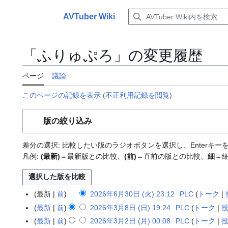
コ
ン
AVTuber Wiki
メインメニュー
テ
ン
ツ
「ふりゅぷろ」の変更履歴
に
ス
ページ
議論
キ
ッ
このページの記録を表示
(
不正利用記録を閲覧
)
プ
版の絞り込み
差分の選択: 比較したい版のラジオボタンを選択し、Enterキ
凡例:
(最新)
＝最新版との比較、
(前)
＝直前の版との比較、
細
＝
最新
前
2026年6月30日 (火) 23:12
PLC
トーク
2
編
0
最新
前
2026年3月8日 (日) 19:24
PLC
トーク
2
集
2
0
最新
前
2026年3月2日 (月) 00:08
PLC
トーク
2
の