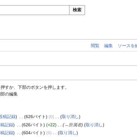
検索
閲覧
編集
ソースを
ーを押すか、下部のボタンを押します。
細部の編集
投稿記録
626バイト
0
取り消し
投稿記録
626バイト
+22
→
所属者
取り消し
投稿記録
604バイト
0
取り消し