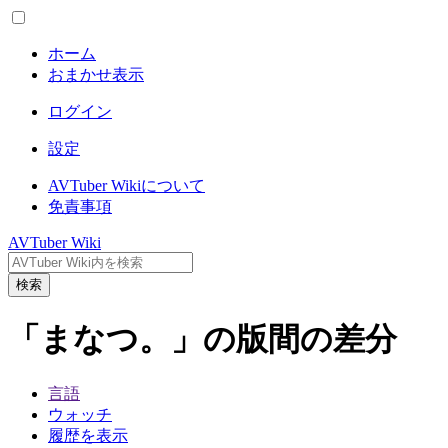
ホーム
おまかせ表示
ログイン
設定
AVTuber Wikiについて
免責事項
AVTuber Wiki
検索
「まなつ。」の版間の差分
言語
ウォッチ
履歴を表示