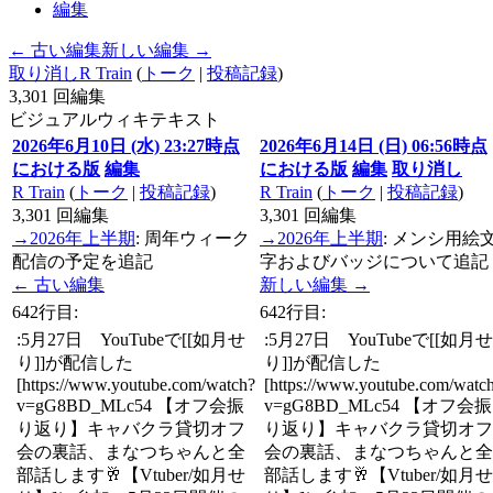
編集
← 古い編集
新しい編集 →
取り消し
R Train
(
トーク
|
投稿記録
)
3,301
回編集
ビジュアル
ウィキテキスト
2026年6月10日 (水) 23:27時点
2026年6月14日 (日) 06:56時点
における版
編集
における版
編集
取り消し
R Train
(
トーク
|
投稿記録
)
R Train
(
トーク
|
投稿記録
)
3,301
回編集
3,301
回編集
→
2026年上半期
:
周年ウィーク
→
2026年上半期
:
メンシ用絵
配信の予定を追記
字およびバッジについて追記
← 古い編集
新しい編集 →
642行目:
642行目:
:5月27日 YouTubeで[[如月せ
:5月27日 YouTubeで[[如月せ
り]]が配信した
り]]が配信した
[https://www.youtube.com/watch?
[https://www.youtube.com/watc
v=gG8BD_MLc54 【オフ会振
v=gG8BD_MLc54 【オフ会振
り返り】キャバクラ貸切オフ
り返り】キャバクラ貸切オフ
会の裏話、まなつちゃんと全
会の裏話、まなつちゃんと全
部話します🥂【Vtuber/如月せ
部話します🥂【Vtuber/如月せ