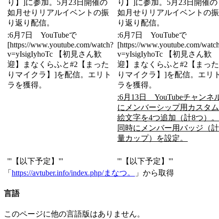
り】]に参加。5月23日開催の
り】]に参加。5月23日開催の
如月せりリアルイベントの振
如月せりリアルイベントの振
り返り配信。
り返り配信。
:6月7日 YouTubeで
:6月7日 YouTubeで
[https://www.youtube.com/watch?
[https://www.youtube.com/watc
v=yIsigIyhoTc 【初見さん歓
v=yIsigIyhoTc 【初見さん歓
迎】まなくらふと#2【まった
迎】まなくらふと#2【まった
りマイクラ】]を配信。エリト
りマイクラ】]を配信。エリ
ラを獲得。
ラを獲得。
:6月13日 YouTubeチャンネ
にメンバーシップ用カスタム
絵文字を4つ追加（計8つ）。
同時にメンバー用バッジ（計
量カップ）を設定。
'''【以下予定】'''
'''【以下予定】'''
「
https://avtuber.info/index.php/まなつ。
」から取得
言語
このページに他の言語版はありません。