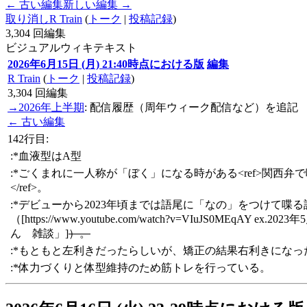
← 古い編集
新しい編集 →
取り消し
R Train
(
トーク
|
投稿記録
)
3,304
回編集
ビジュアル
ウィキテキスト
2026年6月15日 (月) 21:40時点における版
編集
R Train
(
トーク
|
投稿記録
)
3,304
回編集
→
2026年上半期
:
配信履歴（周年ウィーク配信など）を追記
← 古い編集
142行目:
:*血液型はA型
:*ごくまれに一人称が「ぼく」になる時がある<ref>関西弁
</ref>。
:*デビューから2023年頃までは語尾に「なの」をつけて喋
（[https://www.youtube.com/watch?v=VIuJS0MEqAY ex.
ん 雑談」]
）。
:*もともと左利きだったらしいが、矯正の結果右利きになっ
:*体力づくりと体型維持のため筋トレを行っている。