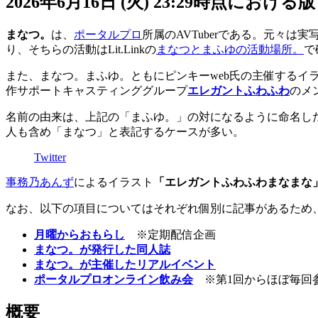
2026年6月16日 (火) 23:29時点における版
まなつ。
は、
ポータルプロ
所属のAVTuberである。元々は実
り、そちらの活動はLit.Linkの
まなつとまふゆの活動場所。
で
また、まなつ。まふゆ。ともにピンキーweb氏の主催するイ
作サポートキャスティンググループ
エレガントふわふわ
のメ
名前の由来は、上記の「まふゆ。」の対になるように命名し
人も含め「まなつ」と表記するケースが多い。
Twitter
事務乃あんず
によるイラスト
「エレガントふわふわまなまな
なお、以下の項目についてはそれぞれ個別に記事があるため
月曜からおもらし
※定期配信企画
まなつ。が発行した同人誌
まなつ。が主催したリアルイベント
ポータルプロオンライン飲み会
※第1回からほぼ毎回
概要