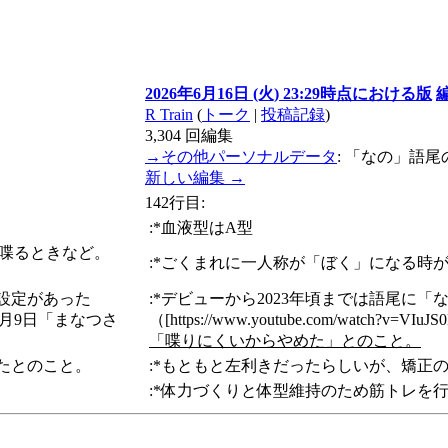
2026年6月16日 (火) 23:29時点における版
R Train
(
トーク
|
投稿記録
)
3,304
回編集
→
その他パーソナルデータ
:
「なの」語尾
新しい編集 →
142行目:
:*血液型はA型
で喋るときなど。
:*ごくまれに一人称が「ぼく」になる時がある
る設定があった
:*デビューから2023年頃までは語尾に
2023年5月9日「まなつさ
（[https://www.youtube.com/watch?
「喋りにくいからやめた」とのこと。
たとのこと。
:*もともと左利きだったらしいが、矯正
:*体力づくりと体型維持のため筋トレを