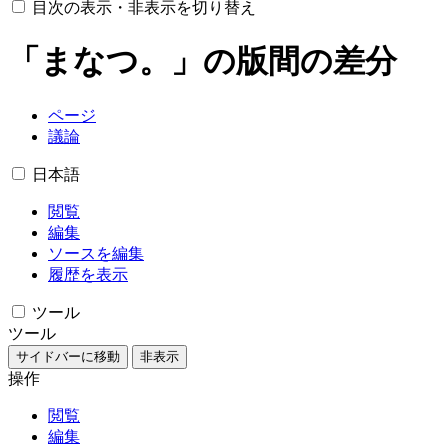
目次の表示・非表示を切り替え
「まなつ。」の版間の差分
ページ
議論
日本語
閲覧
編集
ソースを編集
履歴を表示
ツール
ツール
サイドバーに移動
非表示
操作
閲覧
編集