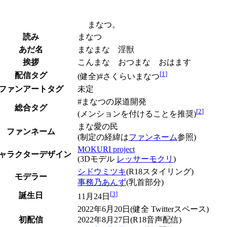
まなつ。
読み
まなつ
あだ名
まなまな 淫獣
挨拶
こんまな おつまな おはます
[
1
]
配信タグ
(健全)#さくらいまなつ
ファンアートタグ
未定
#まなつの尿道開発
総合タグ
[
2
]
(メンションを付けることを推奨)
まな愛の民
ファンネーム
(制定の経緯は
ファンネーム
参照)
MOKURI project
ャラクターデザイン
(3Dモデル
レッサーモクリ
)
シドウミツキ
(R18スタイリング)
モデラー
事務乃あんず
(乳首部分)
[
3
]
誕生日
11月24日
2022年6月20日(健全 Twitterスペース)
初配信
2022年8月27日(R18音声配信)