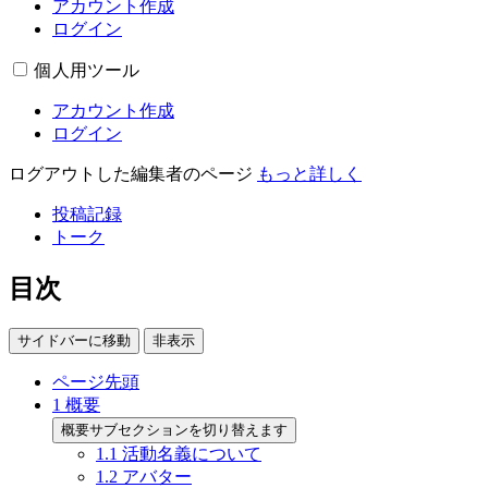
アカウント作成
ログイン
個人用ツール
アカウント作成
ログイン
ログアウトした編集者のページ
もっと詳しく
投稿記録
トーク
目次
サイドバーに移動
非表示
ページ先頭
1
概要
概要サブセクションを切り替えます
1.1
活動名義について
1.2
アバター