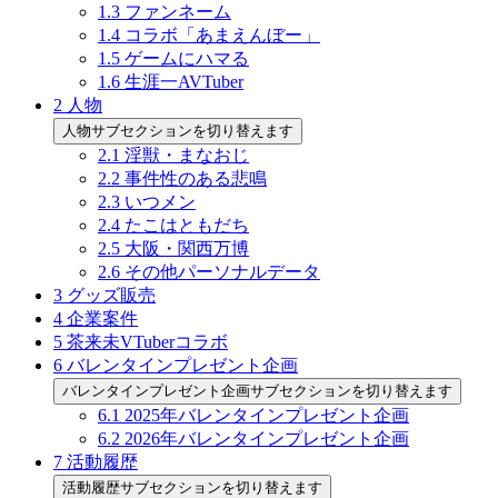
1.3
ファンネーム
1.4
コラボ「あまえんぼー」
1.5
ゲームにハマる
1.6
生涯一AVTuber
2
人物
人物サブセクションを切り替えます
2.1
淫獣・まなおじ
2.2
事件性のある悲鳴
2.3
いつメン
2.4
たこはともだち
2.5
大阪・関西万博
2.6
その他パーソナルデータ
3
グッズ販売
4
企業案件
5
茶来未VTuberコラボ
6
バレンタインプレゼント企画
バレンタインプレゼント企画サブセクションを切り替えます
6.1
2025年バレンタインプレゼント企画
6.2
2026年バレンタインプレゼント企画
7
活動履歴
活動履歴サブセクションを切り替えます