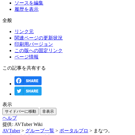
ソースを編集
履歴を表示
全般
リンク元
関連ページの更新状況
印刷用バージョン
この版への固定リンク
ページ情報
この記事を共有する
表示
サイドバーに移動
非表示
ヘルプ
提供: AVTuber Wiki
AVTuber
>
グループ一覧
>
ポータルプロ
>
まなつ。