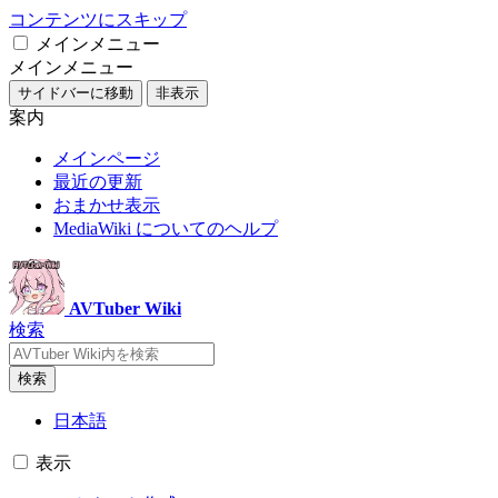
コンテンツにスキップ
メインメニュー
メインメニュー
サイドバーに移動
非表示
案内
メインページ
最近の更新
おまかせ表示
MediaWiki についてのヘルプ
AVTuber Wiki
検索
検索
日本語
表示