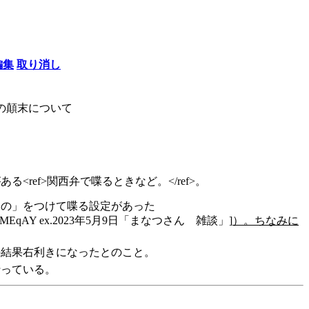
編集
取り消し
の顛末について
<ref>関西弁で喋るときなど。</ref>。
「なの」をつけて喋る設定があった
v=VIuJS0MEqAY ex.2023年5月9日「まなつさん 雑談」]
）。ちなみに
の結果右利きになったとのこと。
行っている。