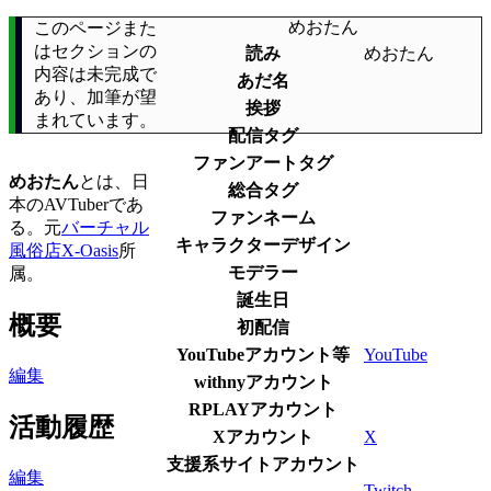
めおたん
このページまた
はセクションの
読み
めおたん
内容は未完成で
あだ名
あり、加筆が望
挨拶
まれています。
配信タグ
ファンアートタグ
めおたん
とは、日
総合タグ
本のAVTuberであ
ファンネーム
る。元
バーチャル
キャラクターデザイン
風俗店X-Oasis
所
モデラー
属。
誕生日
概要
初配信
YouTubeアカウント等
YouTube
編集
withnyアカウント
RPLAYアカウント
活動履歴
Xアカウント
X
支援系サイトアカウント
編集
Twitch