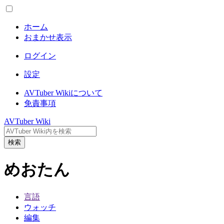
ホーム
おまかせ表示
ログイン
設定
AVTuber Wikiについて
免責事項
AVTuber Wiki
検索
めおたん
言語
ウォッチ
編集