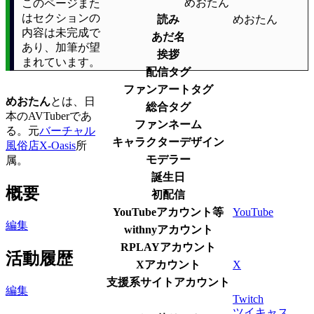
めおたん
このページまた
はセクションの
読み
めおたん
内容は未完成で
あだ名
あり、加筆が望
挨拶
まれています。
配信タグ
ファンアートタグ
めおたん
とは、日
総合タグ
本のAVTuberであ
ファンネーム
る。元
バーチャル
キャラクターデザイン
風俗店X-Oasis
所
モデラー
属。
誕生日
概要
初配信
YouTubeアカウント等
YouTube
編集
withnyアカウント
RPLAYアカウント
活動履歴
Xアカウント
X
支援系サイトアカウント
編集
Twitch
ツイキャス