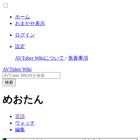
ホーム
おまかせ表示
ログイン
設定
AVTuber Wikiについて
免責事項
AVTuber Wiki
検索
めおたん
言語
ウォッチ
編集