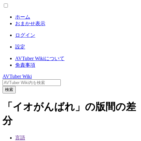
ホーム
おまかせ表示
ログイン
設定
AVTuber Wikiについて
免責事項
AVTuber Wiki
検索
「イオがんばれ」の版間の差
分
言語