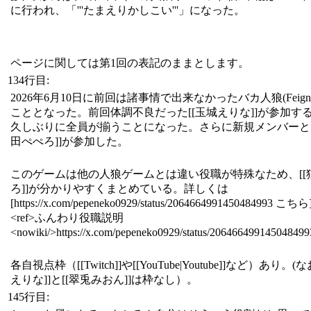
に行われ、「'''たまえりかしこい'''」になった。
ページに関しては第1回の表記のままとします。
134行目:
2026年6月10日に前回は諸事情で出来なかったバカ人狼(Feig
こととなった。前回体調不良だった[[玉城えりな]]が参加す
久しぶりに全員が揃うことになった。さらに新規メンバーとし
田ぺぺろ]]が参加した。
このゲームは他の人狼ゲームとは違い役職が特殊なため、[[
ろ]]が分かりやすくまとめている。詳しくは
[https://x.com/pepeneko0929/status/2064664991450484993 
<ref>ふんわり役職説明
<nowiki/>https://x.com/pepeneko0929/status/20646649914504849
各自視点枠（[[Twitch]]や[[YouTube|Youtube]]など）あり。(
えりな]]と[[翠兎みおん]]は枠なし）。
145行目: