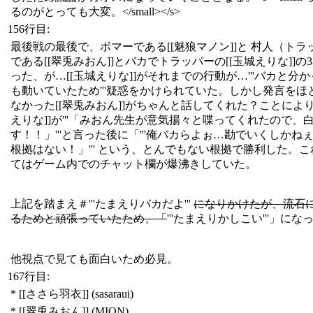
るのがとっても大変。</small></s>
156行目:
最後戦の最後で、ボマーである[[魅狼マノン]]と 村人（トラ
である[[翠兎みおん]]とバカでトラッパーの[[玉城えりな]]の
った、が…[[玉城えりな]]がそれまでの行動が…'''バカと分
も動いていたため'''疑惑をかけられていた。しかし発言をほ
なかった[[翠兎みおん]]がちゃんと話してくれた？ことにより
えりな]]が'''「みおん先生が意気揚々と喋ってくれたので、
す！！」'''と言った後に「'''俺バカらよぉ…勘でいくしかね
根拠はない！」''' という、とんでもない根拠で勝利した。
てはゲーム内でのチャット欄が爆沸きしていた。
上記を踏まえ＃'''たまえりバカだよ'''
になりかけたが、流石
るためと頑張っていたため、「
'''たまえりかしこい'''」にな
他視点で見ても面白いため必見。
167行目:
* [[ささら羽衣]] (sasaraui)
* [[翠兎みおん]] (MION)