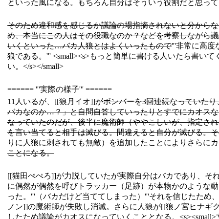
といった風になる。もちろん自分はそういう役割だと思って
そのため違和感を感じるか議論の場指摘されないと分からな
め、本当にこの人はその役職なのか？などを考察しながら議
いくといった…バカ人狼とはよくいったもので
'''非常に高
狼である。''' <small><s>もっと簡単に書ける人いたら書い
い。</s></small>
====== '''実際の様子''' ======
11人いるが、[[狼月イオ]]
がボンバーを3回連続なっていたり
バカなのか…？」と自問自答していったりとすでにカオスな
なっていたのだが、後半に魔術師（ややこしいが、指定され
を言い当てると相手は滅びる。間違えると自分が滅びる。そ
りに人狼に刺されても無敵）を追加したことによりさらにカ
ことになる。
[[猫田ぺぺろ]]が力説していたが実際自分はバカであり、そ
に偶然が偶然を呼びトラッカー（足跡）が本物かのような動
った。'''（バカだけど当ててしまった）'''それを信じたため、
ノン]]の魔術師が失敗し消滅。さらに人狼が[[狼ノ宮ヒナギク
したため議論がカオスになっていくこととなる。<s><small