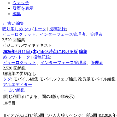
ウォッチ
履歴を表示
編集
← 古い編集
取り消し
めっつ
(
トーク
|
投稿記録
)
ビューロクラット
、
インターフェース管理者
、
管理者
2,520
回編集
ビジュアル
ウィキテキスト
2026年6月11日 (木) 14:08時点における版
編集
めっつ
(
トーク
|
投稿記録
)
ビューロクラット
、
インターフェース管理者
、
管理者
2,520
回編集
細
編集の要約なし
タグ
:
モバイル編集
モバイルウェブ編集
改良版モバイル編集
アルエディター
← 古い編集
(同じ利用者による、間の4版が非表示)
10行目:
[[イオがんばれ#第5回（バカ人狼リベンジ）|第5回]]は2026年