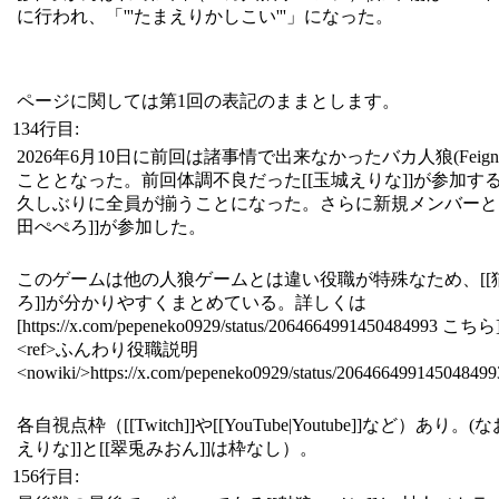
に行われ、「'''たまえりかしこい'''」になった。
ページに関しては第1回の表記のままとします。
134行目:
2026年6月10日に前回は諸事情で出来なかったバカ人狼(Feig
こととなった。前回体調不良だった[[玉城えりな]]が参加す
久しぶりに全員が揃うことになった。さらに新規メンバーとし
田ぺぺろ]]が参加した。
このゲームは他の人狼ゲームとは違い役職が特殊なため、[[
ろ]]が分かりやすくまとめている。詳しくは
[https://x.com/pepeneko0929/status/2064664991450484993 
<ref>ふんわり役職説明
<nowiki/>https://x.com/pepeneko0929/status/20646649914504849
各自視点枠（[[Twitch]]や[[YouTube|Youtube]]など）あり。(
えりな]]と[[翠兎みおん]]は枠なし）。
156行目: