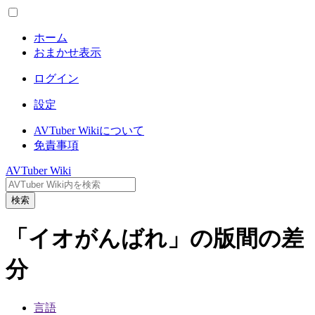
ホーム
おまかせ表示
ログイン
設定
AVTuber Wikiについて
免責事項
AVTuber Wiki
検索
「イオがんばれ」の版間の差
分
言語