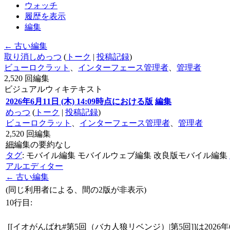
ウォッチ
履歴を表示
編集
← 古い編集
取り消し
めっつ
(
トーク
|
投稿記録
)
ビューロクラット
、
インターフェース管理者
、
管理者
2,520
回編集
ビジュアル
ウィキテキスト
2026年6月11日 (木) 14:09時点における版
編集
めっつ
(
トーク
|
投稿記録
)
ビューロクラット
、
インターフェース管理者
、
管理者
2,520
回編集
細
編集の要約なし
タグ
:
モバイル編集
モバイルウェブ編集
改良版モバイル編集
アルエディター
← 古い編集
(同じ利用者による、間の2版が非表示)
10行目:
[[イオがんばれ#第5回（バカ人狼リベンジ）|第5回]]は2026年