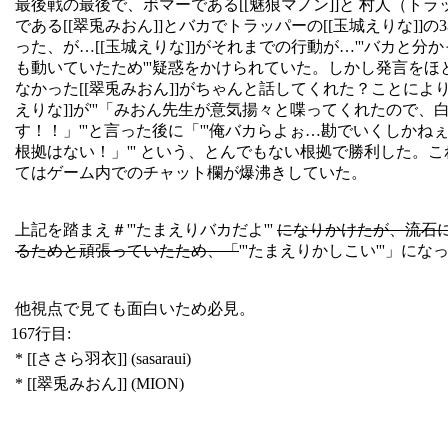
最後戦の最後で、ボマーである[[魅狼マノン]]と 村人（トラ
である[[翠兎みおん]]とバカでトラッパーの[[玉城えりな]]の
った、が…[[玉城えりな]]がそれまでの行動が…'''バカと分
も動いていたため'''疑惑をかけられていた。しかし発言をほ
なかった[[翠兎みおん]]がちゃんと話してくれた？ことにより
えりな]]が'''「みおん先生が意気揚々と喋ってくれたので、
す！！」'''と言った後に「'''俺バカらよぉ…勘でいくしかね
根拠はない！」''' という、とんでもない根拠で勝利した。
てはゲーム内でのチャット欄が爆沸きしていた。
上記を踏まえ＃'''たまえりバカだよ'''
になりかけたが、流石
るためと頑張っていたため、「
'''たまえりかしこい'''」にな
他視点で見ても面白いため必見。
167行目:
* [[ささら羽衣]] (sasaraui)
* [[翠兎みおん]] (MION)