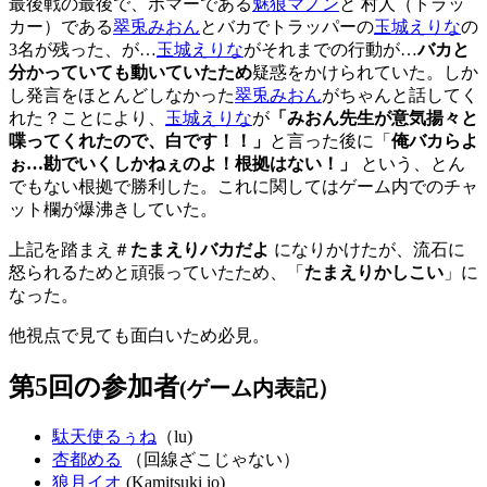
最後戦の最後で、ボマーである
魅狼マノン
と 村人（トラッ
カー）である
翠兎みおん
とバカでトラッパーの
玉城えりな
の
3名が残った、が…
玉城えりな
がそれまでの行動が…
バカと
分かっていても動いていたため
疑惑をかけられていた。しか
し発言をほとんどしなかった
翠兎みおん
がちゃんと話してく
れた？ことにより、
玉城えりな
が
「みおん先生が意気揚々と
喋ってくれたので、白です！！」
と言った後に「
俺バカらよ
ぉ…勘でいくしかねぇのよ！根拠はない！」
という、とん
でもない根拠で勝利した。これに関してはゲーム内でのチャ
ット欄が爆沸きしていた。
上記を踏まえ＃
たまえりバカだよ
になりかけたが、流石に
怒られるためと頑張っていたため、「
たまえりかしこい
」に
なった。
他視点で見ても面白いため必見。
第5回の参加者
(ゲーム内表記）
駄天使るぅね
（lu)
杏都める
（回線ざこじゃない）
狼月イオ
(Kamitsuki io)