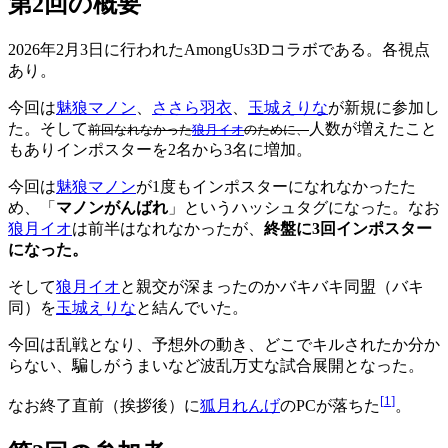
第2回の概要
2026年2月3日に行われたAmongUs3Dコラボである。各視点
あり。
今回は
魅狼マノン
、
ささら羽衣
、
玉城えりな
が新規に参加し
た。そして
人数が増えたこと
前回なれなかった
狼月イオ
のために、
もありインポスターを2名から3名に増加。
今回は
魅狼マノン
が1度もインポスターになれなかったた
め、「
マノンがんばれ
」というハッシュタグになった。なお
狼月イオ
は前半はなれなかったが、
終盤に3回インポスター
になった。
そして
狼月イオ
と親交が深まったのかバキバキ同盟（バキ
同）を
玉城えりな
と結んでいた。
今回は乱戦となり、予想外の動き、どこでキルされたか分か
らない、騙しがうまいなど波乱万丈な試合展開となった。
[
1
]
なお終了直前（挨拶後）に
狐月れんげ
のPCが落ちた
。