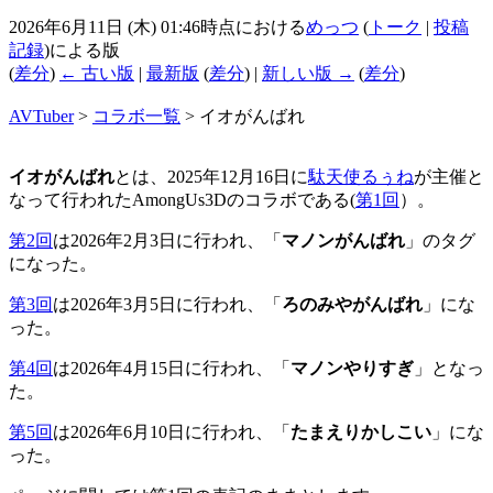
2026年6月11日 (木) 01:46時点における
めっつ
(
トーク
|
投稿
記録
)
による版
(
差分
)
← 古い版
|
最新版
(
差分
) |
新しい版 →
(
差分
)
AVTuber
>
コラボ一覧
>
イオがんばれ
イオがんばれ
とは、2025年12月16日に
駄天使るぅね
が主催と
なって行われたAmongUs3Dのコラボである(
第1回
）。
第2回
は2026年2月3日に行われ、「
マノンがんばれ
」のタグ
になった。
第3回
は2026年3月5日に行われ、「
ろのみやがんばれ
」にな
った。
第4回
は2026年4月15日に行われ、「
マノンやりすぎ
」となっ
た。
第5回
は2026年6月10日に行われ、「
たまえりかしこい
」にな
った。