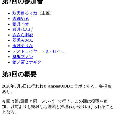
第2回の参加者
駄天使るぅね
（主催）
杏都める
狼月イオ
狐月れんげ
ささら羽衣
翠兎みおん
玉城えりな
デストロイヤー・R・ロイロ
魅狼マノン
狼ノ宮ヒナギク
第3回の概要
2026年3月5日に行われたAmongUs3Dコラボである。各視点
あり。
今回は第2回目と同一メンバーで行う。この回は役職を追
加。以前よりも複雑な心理戦と推理戦が繰り広げられること
となる。