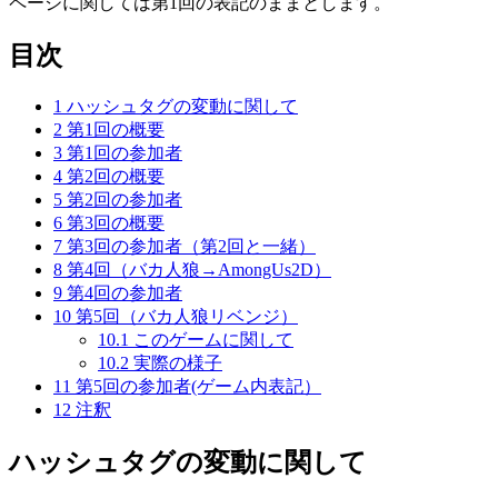
ページに関しては第1回の表記のままとします。
目次
1
ハッシュタグの変動に関して
2
第1回の概要
3
第1回の参加者
4
第2回の概要
5
第2回の参加者
6
第3回の概要
7
第3回の参加者（第2回と一緒）
8
第4回（バカ人狼→AmongUs2D）
9
第4回の参加者
10
第5回（バカ人狼リベンジ）
10.1
このゲームに関して
10.2
実際の様子
11
第5回の参加者(ゲーム内表記）
12
注釈
ハッシュタグの変動に関して