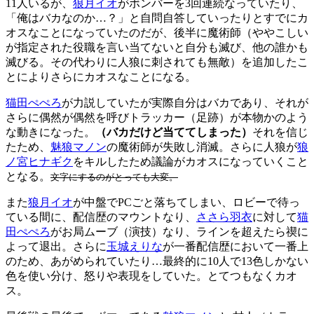
11人いるが、
狼月イオ
がボンバーを3回連続なっていたり、
「俺はバカなのか…？」と自問自答していったりとすでにカ
オスなことになっていたのだが、後半に魔術師（ややこしい
が指定された役職を言い当てないと自分も滅び、他の誰かも
滅びる。その代わりに人狼に刺されても無敵）を追加したこ
とによりさらにカオスなことになる。
猫田ぺぺろ
が力説していたが実際自分はバカであり、それが
さらに偶然が偶然を呼びトラッカー（足跡）が本物かのよう
な動きになった。
（バカだけど当ててしまった）
それを信じ
たため、
魅狼マノン
の魔術師が失敗し消滅。さらに人狼が
狼
ノ宮ヒナギク
をキルしたため議論がカオスになっていくこと
となる。
文字にするのがとっても大変。
また
狼月イオ
が中盤でPCごと落ちてしまい、ロビーで待っ
ている間に、配信歴のマウントなり、
ささら羽衣
に対して
猫
田ぺぺろ
がお局ムーブ（演技）なり、ラインを超えたら禊に
よって退出。さらに
玉城えりな
が一番配信歴において一番上
のため、あがめられていたり…最終的に10人で13色しかない
色を使い分け、怒りや表現をしていた。とてつもなくカオ
ス。