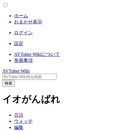
ホーム
おまかせ表示
ログイン
設定
AVTuber Wikiについて
免責事項
AVTuber Wiki
検索
イオがんばれ
言語
ウォッチ
編集