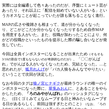
実際には全編通して色々あったのだが、序盤にミュート芸が
あったり、それ以上に「配信を始めていない人がいる」とい
うカオスなことが起こっていたが誰も落ちることなく進行。
MAPの広さや複雑さも相まって、道が分からなくなった
り、どこがどこだか分からなくなったりするため自作MAP
を用意する人がいた。また、役職が加わったことにより、何
がどの役職かといったものを提示した際の騙し合いなどが発
生していた。
今回は全員インポスターになることが出来たため
（そもそも
、「〇〇がんば
3/10の割合で1度もならないのが奇跡的なのだが）
れ」でがんばる人がいなくなったため、完結となった。…と
思われたが、
狐月れんげ
が「バカ人狼をみんなでやりたい」
ということで次回が決定した。
なお今回のタグは
狼ノ宮ヒナギク
が最終ラウンドの唯一のイ
ンポスターになった際に、
翠兎みおん
に、とあることをやら
かしたため、
「ろのみやがんばれ」
のハッシュタグになっ
た。（曰くゴミみてぇなムーブする日と神みたいなムーブす
る日があるらしく、前回は強すぎたとのこと）
（なお、「ろの
みやがんばるな」にして欲しいと言っていたが通らなかった。）