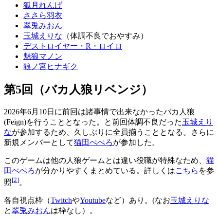
狐月れんげ
ささら羽衣
翠兎みおん
玉城えりな
（体調不良でおやすみ）
デストロイヤー・R・ロイロ
魅狼マノン
狼ノ宮ヒナギク
第5回（バカ人狼リベンジ）
2026年6月10日に前回は諸事情で出来なかったバカ人狼
(Feign)を行うこととなった。と前回体調不良だった
玉城えり
な
が参加するため、久しぶりに全員揃うこととなる。さらに
新規メンバーとして
猫田ぺぺろ
が参加した。
このゲームは他の人狼ゲームとは違い役職が特殊なため、
猫
田ぺぺろ
が分かりやすくまとめている。詳しくは
こちら
を参
[
2
]
照
。
各自視点枠（
Twitch
や
Youtube
など）あり。(なお
玉城えりな
と
翠兎みおん
は枠なし）。