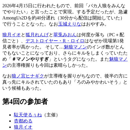
2026年4月15日に行われたもので、前回「バカ人狼をみんな
でやりたい」と言ったことで実現。する予定だったが、急遽
AmongUs2Dを約40分遅れ（30分から配信は開始していた）
で行うこととなった。なお
玉城えりな
はおやすみ。
狼月イオ
と
狐月れんげ
と
翠兎みおん
は何度か落ち（PC＋配
信ごと）、
デストロイヤー・R・ロイロ
はなぜか現場第1発
見者率が高かった。 そして…
魅狼マノン
のインポ数がとん
でもないことになっており、さらにキルをしまくっていたた
め「
＃マノンやりすぎ
」というタグになった。また
魅狼マノ
ン
の主導権握りも今回は素晴らしかった。
なお
狼ノ宮ヒナギク
が主導権を握りがちなので、後半の方に
真っ先にキルされていたのもあり「ろのみやかわいそう」と
いう候補もあった。
第4回の参加者
駄天使るぅね
（主催）
杏都める
狼月イオ