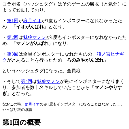
コラボ名（ハッシュタグ）はそのゲームの勝敗（と気分）に
よって変動しており、
・
第1回
が
狼月イオ
が1度もインポスターになれなかったた
め、「
イオがんばれ
」となり、
・
第2回
は
魅狼マノン
が1度もインポスターになれなかったた
め、「
マノンがんばれ
」になり、
・
第3回
は全員インポスターになれたものの、
狼ノ宮ヒナギ
ク
がとあることを行ったため「
ろのみやがんばれ
」
というハッシュタグになった。
全員狼
・そして
第4回
は
魅狼マノン
が逆にインポスターになりまく
り、参加者を数十名キルしていたことから「
マノンやりす
ぎ
」となった。
なおこの時、
狼月イオ
のみ1度もインポスターになることはなかった…。
やっぱり狼の系譜
第1回の概要