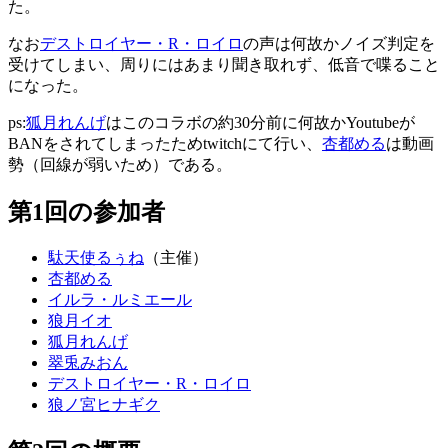
た。
なお
デストロイヤー・R・ロイロ
の声は何故かノイズ判定を
受けてしまい、周りにはあまり聞き取れず、低音で喋ること
になった。
ps:
狐月れんげ
はこのコラボの約30分前に何故かYoutubeが
BANをされてしまったためtwitchにて行い、
杏都める
は動画
勢（回線が弱いため）である。
第1回の参加者
駄天使るぅね
（主催）
杏都める
イルラ・ルミエール
狼月イオ
狐月れんげ
翠兎みおん
デストロイヤー・R・ロイロ
狼ノ宮ヒナギク