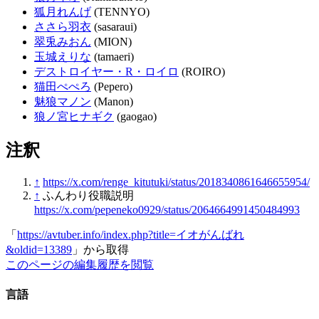
狐月れんげ
(TENNYO)
ささら羽衣
(sasaraui)
翠兎みおん
(MION)
玉城えりな
(tamaeri)
デストロイヤー・R・ロイロ
(ROIRO)
猫田ぺぺろ
(Pepero)
魅狼マノン
(Manon)
狼ノ宮ヒナギク
(gaogao)
注釈
↑
https://x.com/renge_kitutuki/status/2018340861646655954/
↑
ふんわり役職説明
https://x.com/pepeneko0929/status/2064664991450484993
「
https://avtuber.info/index.php?title=イオがんばれ
&oldid=13389
」から取得
このページの編集履歴を閲覧
言語