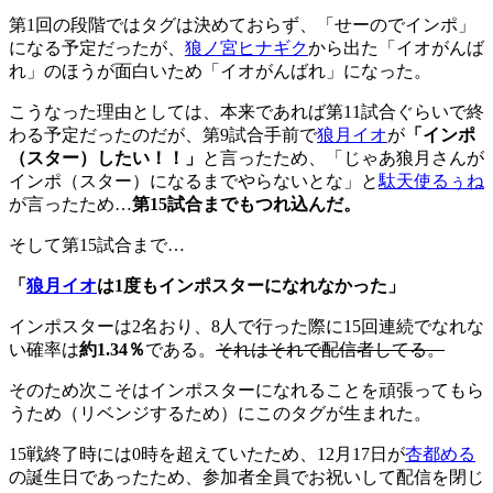
第1回の段階ではタグは決めておらず、「せーのでインポ」
になる予定だったが、
狼ノ宮ヒナギク
から出た「イオがんば
れ」のほうが面白いため「イオがんばれ」になった。
こうなった理由としては、本来であれば第11試合ぐらいで終
わる予定だったのだが、第9試合手前で
狼月イオ
が
「インポ
（スター）したい！！」
と言ったため、「じゃあ狼月さんが
インポ（スター）になるまでやらないとな」と
駄天使るぅね
が言ったため…
第15試合までもつれ込んだ。
そして第15試合まで…
「
狼月イオ
は1度もインポスターになれなかった」
インポスターは2名おり、8人で行った際に15回連続でなれな
い確率は
約1.34％
である。
それはそれで配信者してる。
そのため次こそはインポスターになれることを頑張ってもら
うため（リベンジするため）にこのタグが生まれた。
15戦終了時には0時を超えていたため、12月17日が
杏都める
の誕生日であったため、参加者全員でお祝いして配信を閉じ