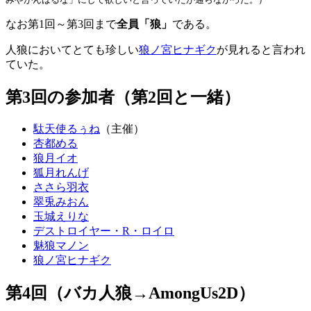
なお第1回～第3回まで
全員「狼」
である。
人狼においてとても珍しい
狼ノ宮ヒナギク
が見れると言われ
ていた。
第3回の参加者（第2回と一緒）
駄天使るぅね
（主催）
杏都める
狼月イオ
狐月れんげ
ささら羽衣
翠兎みおん
玉城えりな
デストロイヤー・R・ロイロ
魅狼マノン
狼ノ宮ヒナギク
第4回（バカ人狼→AmongUs2D）