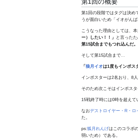
第1回の概要
第1回の段階ではタグは決め
うが面白いため「イオがんば
こうなった理由としては、本
ー）したい！！」
と言ったた
第15試合までもつれ込んだ。
そして第15試合まで…
「
狼月イオ
は1度もインポス
インポスターは2名おり、8
そのため次こそはインポスタ
15戦終了時には0時を超えて
なお
デストロイヤー・R・ロ
た。
ps:
狐月れんげ
はこのコラボの約
弱いため）である。