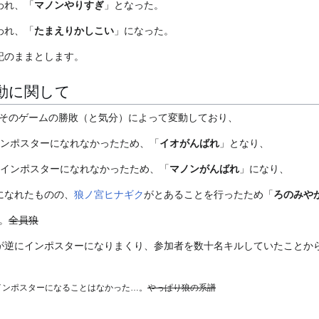
行われ、「
マノンやりすぎ
」となった。
行われ、「
たまえりかしこい
」になった。
記のままとします。
動に関して
そのゲームの勝敗（と気分）によって変動しており、
インポスターになれなかったため、「
イオがんばれ
」となり、
もインポスターになれなかったため、「
マノンがんばれ
」になり、
になれたものの、
狼ノ宮ヒナギク
がとあることを行ったため「
ろのみや
。
全員狼
が逆にインポスターになりまくり、参加者を数十名キルしていたことか
インポスターになることはなかった…。
やっぱり狼の系譜