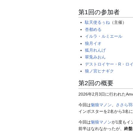
第1回の参加者
駄天使るぅね
（主催）
杏都める
イルラ・ルミエール
狼月イオ
狐月れんげ
翠兎みおん
デストロイヤー・R・ロ
狼ノ宮ヒナギク
第2回の概要
2026年2月3日に行われたA
今回は
魅狼マノン
、
ささら羽
インポスターを2名から3名
今回は
魅狼マノン
が1度もイ
前半はなれなかったが、
終盤