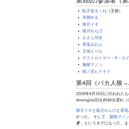
第3回の参加者（第
駄天使るぅね
（主催）
杏都める
狼月イオ
狐月れんげ
ささら羽衣
翠兎みおん
玉城えりな
デストロイヤー・R・ロ
魅狼マノン
狼ノ宮ヒナギク
第4回（バカ人狼→A
2026年4月15日に行わ
AmongUs2Dを約40分
狼月イオ
と
狐月れんげ
と
翠兎
かった。 そして…
魅狼マノ
ぎ
」というタグになった。ま