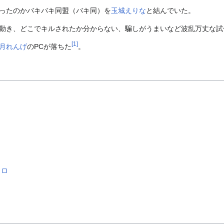
ったのかバキバキ同盟（バキ同）を
玉城えりな
と結んでいた。
動き、どこでキルされたか分からない、騙しがうまいなど波乱万丈な試
[
1
]
月れんげ
のPCが落ちた
。
イロ