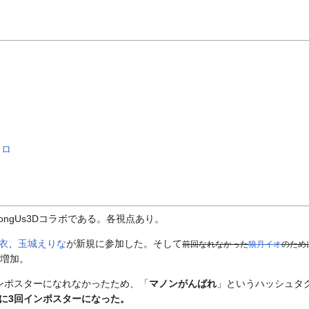
イロ
mongUs3Dコラボである。各視点あり。
衣
、
玉城えりな
が新規に参加した。そして
前回なれなかった
狼月イオ
のため
に増加。
ンポスターになれなかったため、「
マノンがんばれ
」というハッシュタ
に3回インポスターになった。