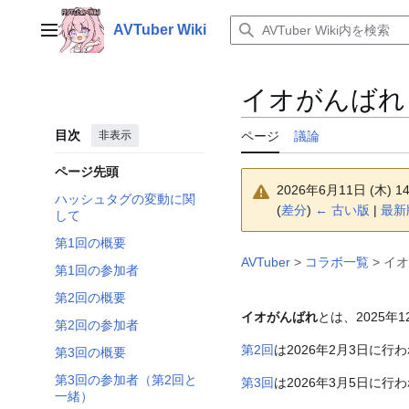
コ
ン
AVTuber Wiki
メインメニュー
テ
ン
ツ
イオがんばれ
に
ス
目次
非表示
ページ
議論
キ
ッ
ページ先頭
プ
2026年6月11日 (木) 
ハッシュタグの変動に関
(
差分
)
← 古い版
|
最新
して
第1回の概要
AVTuber
>
コラボ一覧
>
イオ
第1回の参加者
第2回の概要
イオがんばれ
とは、2025年1
第2回の参加者
第2回
は2026年2月3日に行
第3回の概要
第3回の参加者（第2回と
第3回
は2026年3月5日に行
一緒）