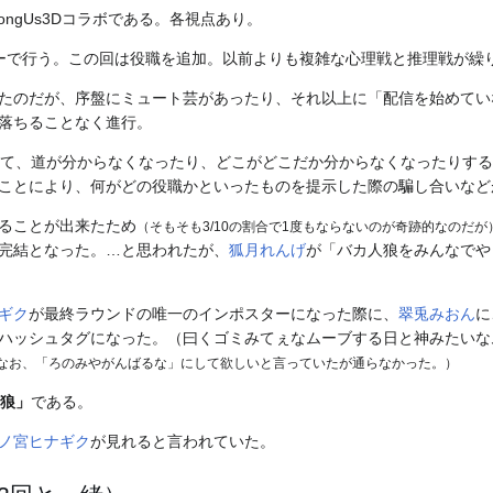
mongUs3Dコラボである。各視点あり。
ーで行う。この回は役職を追加。以前よりも複雑な心理戦と推理戦が繰
たのだが、序盤にミュート芸があったり、それ以上に「配信を始めてい
落ちることなく進行。
って、道が分からなくなったり、どこがどこだか分からなくなったりする
ことにより、何がどの役職かといったものを提示した際の騙し合いなど
ることが出来たため
（そもそも3/10の割合で1度もならないのが奇跡的なのだが
完結となった。…と思われたが、
狐月れんげ
が「バカ人狼をみんなでや
ギク
が最終ラウンドの唯一のインポスターになった際に、
翠兎みおん
に
ハッシュタグになった。（曰くゴミみてぇなムーブする日と神みたいな
なお、「ろのみやがんばるな」にして欲しいと言っていたが通らなかった。）
狼」
である。
ノ宮ヒナギク
が見れると言われていた。