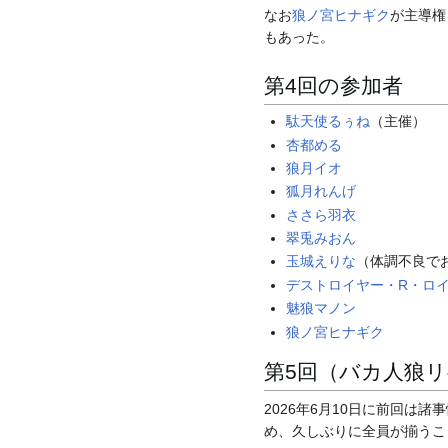
なお
狼ノ宮ヒナギク
が主導権
もあった。
第4回の参加者
駄天使るぅね
（主催）
杏都める
狼月イオ
狐月れんげ
ささら羽衣
翠兎みおん
玉城えりな
（体調不良で
デストロイヤー・R・ロ
魅狼マノン
狼ノ宮ヒナギク
第5回（バカ人狼
2026年6月10日に前回は諸
め、久しぶりに全員が揃うこ