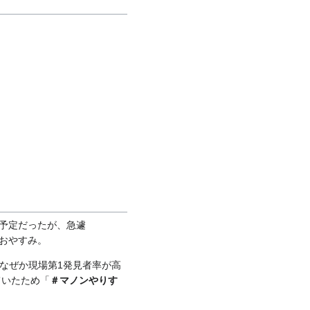
る予定だったが、急遽
おやすみ。
なぜか現場第1発見者率が高
ていたため「
＃マノンやりす