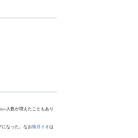
人数が増えたこともあり
に、
グになった。なお
狼月イオ
は