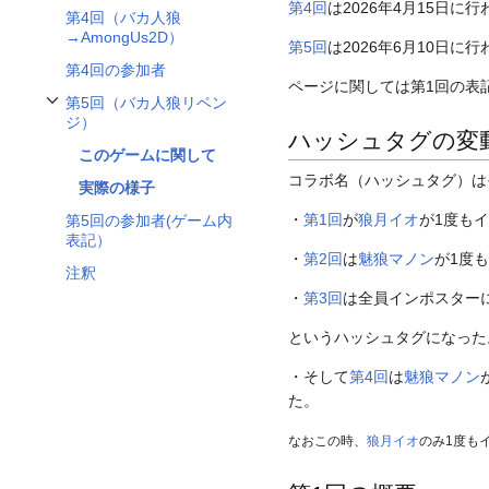
第4回
は2026年4月15日に
第4回（バカ人狼
→AmongUs2D）
第5回
は2026年6月10日に
第4回の参加者
ページに関しては第1回の表
第5回（バカ人狼リベン
第5回（バカ人狼リベンジ）サブセクションを切り替えます
ジ）
ハッシュタグの変
このゲームに関して
コラボ名（ハッシュタグ）は
実際の様子
・
第1回
が
狼月イオ
が1度も
第5回の参加者(ゲーム内
表記）
・
第2回
は
魅狼マノン
が1度
注釈
・
第3回
は全員インポスター
というハッシュタグになった
・そして
第4回
は
魅狼マノン
た。
なおこの時、
狼月イオ
のみ1度も