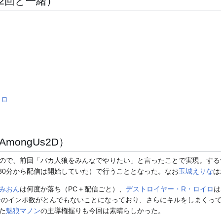
2回と一緒）
イロ
mongUs2D）
れたもので、前回「バカ人狼をみんなでやりたい」と言ったことで実現。す
遅れ（30分から配信は開始していた）で行うこととなった。なお
玉城えりな
は
みおん
は何度か落ち（PC＋配信ごと）、
デストロイヤー・R・ロイロ
は
ン
のインポ数がとんでもないことになっており、さらにキルをしまくっ
た
魅狼マノン
の主導権握りも今回は素晴らしかった。