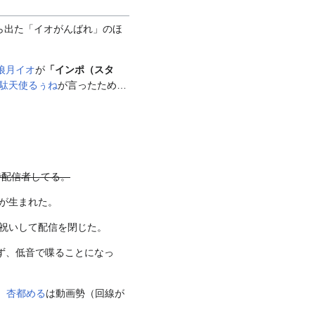
ら出た「イオがんばれ」のほ
狼月イオ
が
「インポ（スタ
駄天使るぅね
が言ったため…
で配信者してる。
が生まれた。
祝いして配信を閉じた。
ず、低音で喋ることになっ
、
杏都める
は動画勢（回線が