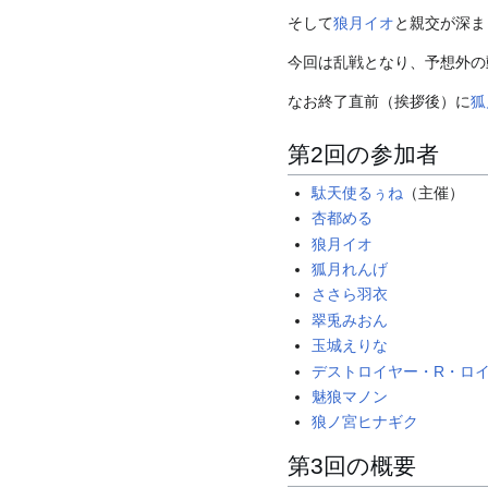
そして
狼月イオ
と親交が深ま
今回は乱戦となり、予想外の
なお終了直前（挨拶後）に
狐
第2回の参加者
駄天使るぅね
（主催）
杏都める
狼月イオ
狐月れんげ
ささら羽衣
翠兎みおん
玉城えりな
デストロイヤー・R・ロ
魅狼マノン
狼ノ宮ヒナギク
第3回の概要