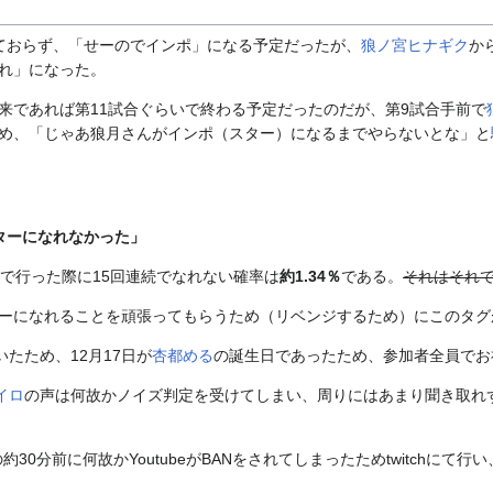
ておらず、「せーのでインポ」になる予定だったが、
狼ノ宮ヒナギク
か
れ」になった。
来であれば第11試合ぐらいで終わる予定だったのだが、第9試合手前で
め、「じゃあ狼月さんがインポ（スター）になるまでやらないとな」と
ターになれなかった」
人で行った際に15回連続でなれない確率は
約1.34％
である。
それはそれ
ーになれることを頑張ってもらうため（リベンジするため）にこのタグ
いたため、12月17日が
杏都める
の誕生日であったため、参加者全員でお
イロ
の声は何故かノイズ判定を受けてしまい、周りにはあまり聞き取れ
30分前に何故かYoutubeがBANをされてしまったためtwitchにて行い