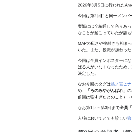
2026年3月5日に行われたA
今回は第2回目と同一メンバ
実際には全編通して色々あっ
なことが起こっていたが誰も
MAPの広さや複雑さも相ま
いた。また、役職が加わった
今回は全員インポスターにな
ばる人がいなくなったため、
決定した。
なお今回のタグは
狼ノ宮ヒナ
め、
「ろのみやがんばれ」
の
前回は強すぎたとのこと）
（
なお第1回～第3回まで
全員「
人狼においてとても珍しい
狼