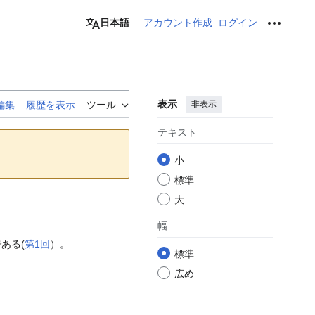
日本語
アカウント作成
ログイン
個人用ツ
表示
非表示
編集
履歴を表示
ツール
テキスト
小
標準
大
幅
ある(
第1回
）。
標準
広め