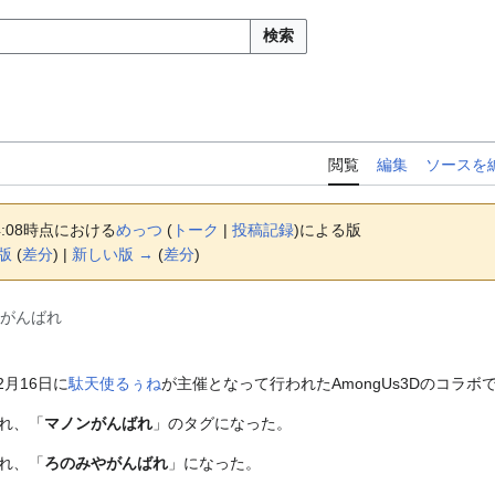
検索
閲覧
編集
ソースを
14:08時点における
めっつ
(
トーク
|
投稿記録
)
による版
版
(
差分
) |
新しい版 →
(
差分
)
がんばれ
2月16日に
駄天使るぅね
が主催となって行われたAmongUs3Dのコラボで
われ、「
マノンがんばれ
」のタグになった。
われ、「
ろのみやがんばれ
」になった。