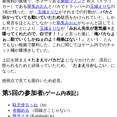
最後戦の最後で、ボマーである
魅狼マノン
と 村人（トラッ
カー）である
翠兎みおん
とバカでトラッパーの
玉城えりな
の
3名が残った、が…
玉城えりな
がそれまでの行動が…
バカと
分かっていても動いていたため
疑惑をかけられていた。しか
し発言をほとんどしなかった
翠兎みおん
がちゃんと話してく
れた？ことにより、
玉城えりな
が
「みおん先生が意気揚々と
喋ってくれたので、白です！！」
と言った後に「
俺バカらよ
ぉ…勘でいくしかねぇのよ！根拠はない！」
という、とん
でもない根拠で勝利した。これに関してはゲーム内でのチャ
ット欄が爆沸きしていた。
上記を踏まえ＃
たまえりバカだよ
になりかけたが、流石に
怒られるためと頑張っていたため、「
たまえりかしこい
」に
なった。
他視点で見ても面白いため必見。
第5回の参加者
(ゲーム内表記）
駄天使るぅね
（lu)
杏都める
（回線ざこじゃない）
狼月イオ
(Kamitsuki io)