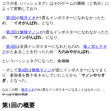
コラボ名（ハッシュタグ）はそのゲームの勝敗（と気分）に
よって変動しており、
・
第1回
が
狼月イオ
が1度もインポスターになれなかったた
め、「
イオがんばれ
」となり、
・
第2回
は
魅狼マノン
が1度もインポスターになれなかったた
め、「
マノンがんばれ
」になり、
・
第3回
は全員インポスターになれたものの、
狼ノ宮ヒナギ
ク
がとあることを行ったため「
ろのみやがんばれ
」
というハッシュタグになった。
全員狼
・そして
第4回
は
魅狼マノン
が逆にインポスターになりまく
り、参加者を数十名キルしていたことから「
マノンやりす
ぎ
」となった。
なおこの時、
狼月イオ
のみ1度もインポスターになることはなかった…。
やっぱり狼の系譜
第1回の概要