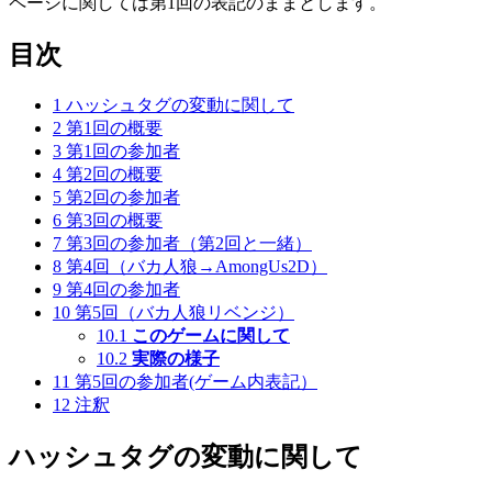
ページに関しては第1回の表記のままとします。
目次
1
ハッシュタグの変動に関して
2
第1回の概要
3
第1回の参加者
4
第2回の概要
5
第2回の参加者
6
第3回の概要
7
第3回の参加者（第2回と一緒）
8
第4回（バカ人狼→AmongUs2D）
9
第4回の参加者
10
第5回（バカ人狼リベンジ）
10.1
このゲームに関して
10.2
実際の様子
11
第5回の参加者(ゲーム内表記）
12
注釈
ハッシュタグの変動に関して