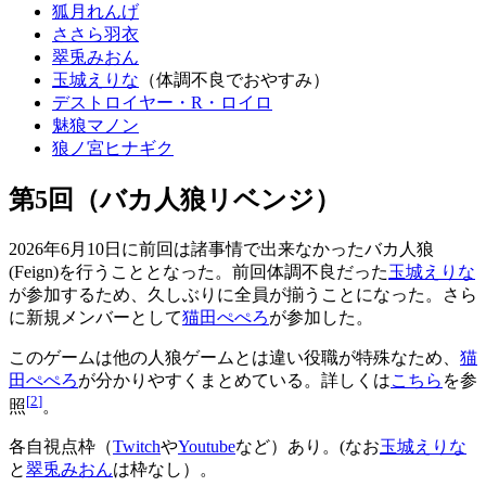
狐月れんげ
ささら羽衣
翠兎みおん
玉城えりな
（体調不良でおやすみ）
デストロイヤー・R・ロイロ
魅狼マノン
狼ノ宮ヒナギク
第5回（バカ人狼リベンジ）
2026年6月10日に前回は諸事情で出来なかったバカ人狼
(Feign)を行うこととなった。前回体調不良だった
玉城えりな
が参加するため、久しぶりに全員が揃うことになった。さら
に新規メンバーとして
猫田ぺぺろ
が参加した。
このゲームは他の人狼ゲームとは違い役職が特殊なため、
猫
田ぺぺろ
が分かりやすくまとめている。詳しくは
こちら
を参
[
2
]
照
。
各自視点枠（
Twitch
や
Youtube
など）あり。(なお
玉城えりな
と
翠兎みおん
は枠なし）。