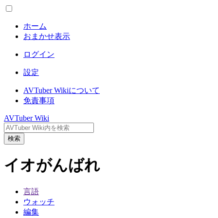
ホーム
おまかせ表示
ログイン
設定
AVTuber Wikiについて
免責事項
AVTuber Wiki
検索
イオがんばれ
言語
ウォッチ
編集