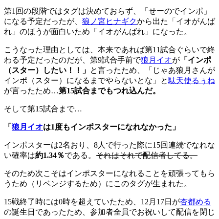
第1回の段階ではタグは決めておらず、「せーのでインポ」
になる予定だったが、
狼ノ宮ヒナギク
から出た「イオがんば
れ」のほうが面白いため「イオがんばれ」になった。
こうなった理由としては、本来であれば第11試合ぐらいで終
わる予定だったのだが、第9試合手前で
狼月イオ
が
「インポ
（スター）したい！！」
と言ったため、「じゃあ狼月さんが
インポ（スター）になるまでやらないとな」と
駄天使るぅね
が言ったため…
第15試合までもつれ込んだ。
そして第15試合まで…
「
狼月イオ
は1度もインポスターになれなかった」
インポスターは2名おり、8人で行った際に15回連続でなれな
い確率は
約1.34％
である。
それはそれで配信者してる。
そのため次こそはインポスターになれることを頑張ってもら
うため（リベンジするため）にこのタグが生まれた。
15戦終了時には0時を超えていたため、12月17日が
杏都める
の誕生日であったため、参加者全員でお祝いして配信を閉じ