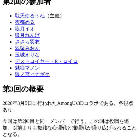
第2回の参加者
駄天使るぅね
（主催）
杏都める
狼月イオ
狐月れんげ
ささら羽衣
翠兎みおん
玉城えりな
デストロイヤー・R・ロイロ
魅狼マノン
狼ノ宮ヒナギク
第3回の概要
2026年3月5日に行われたAmongUs3Dコラボである。各視点
あり。
今回は第2回目と同一メンバーで行う。この回は役職を追
加。以前よりも複雑な心理戦と推理戦が繰り広げられること
となる。