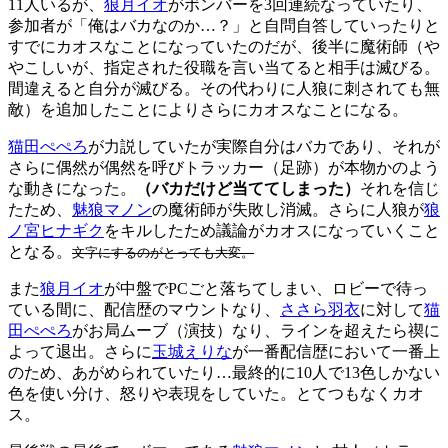
11人いるが、
狼月イオ
がボンバーを3回連続なっていたり、
参加者が「俺はバカなのか…？」と自問自答していったりと
すでにカオスなことになっていたのだが、後半に魔術師（や
やこしいが、指定された役職を言い当てると相手は滅びる。
間違えると自分が滅びる。その代わりに人狼に刺されても無
敵）を追加したことによりさらにカオスなことになる。
猫田ぺぺろ
が力説していたが実際自分はバカであり、それが
さらに偶然が偶然を呼びトラッカー（足跡）が本物かのよう
な動きになった。
（バカだけど当ててしまった）
それを信じ
たため、
魅狼マノン
の魔術師が失敗し消滅。さらに人狼が
狼
ノ宮ヒナギク
をキルしたため議論がカオスになっていくこと
となる。
文字にするのがとっても大変。
また
狼月イオ
が中盤でPCごと落ちてしまい、ロビーで待っ
ている間に、配信歴のマウントなり、
ささら羽衣
に対して
猫
田ぺぺろ
がお局ムーブ（演技）なり、ラインを超えたら禊に
よって退出。さらに
玉城えりな
が一番配信歴において一番上
のため、あがめられていたり…最終的に10人で13色しかない
色を使い分け、怒りや表現をしていた。とてつもなくカオ
ス。