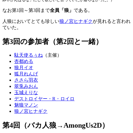
なお第1回～第3回まで
全員「狼」
である。
人狼においてとても珍しい
狼ノ宮ヒナギク
が見れると言われ
ていた。
第3回の参加者（第2回と一緒）
駄天使るぅね
（主催）
杏都める
狼月イオ
狐月れんげ
ささら羽衣
翠兎みおん
玉城えりな
デストロイヤー・R・ロイロ
魅狼マノン
狼ノ宮ヒナギク
第4回（バカ人狼→AmongUs2D）