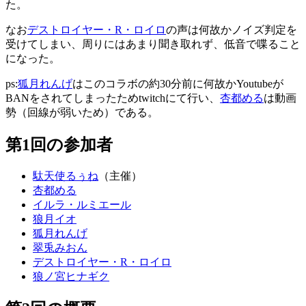
た。
なお
デストロイヤー・R・ロイロ
の声は何故かノイズ判定を
受けてしまい、周りにはあまり聞き取れず、低音で喋ること
になった。
ps:
狐月れんげ
はこのコラボの約30分前に何故かYoutubeが
BANをされてしまったためtwitchにて行い、
杏都める
は動画
勢（回線が弱いため）である。
第1回の参加者
駄天使るぅね
（主催）
杏都める
イルラ・ルミエール
狼月イオ
狐月れんげ
翠兎みおん
デストロイヤー・R・ロイロ
狼ノ宮ヒナギク