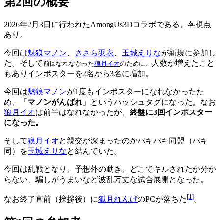
第2回の概要
2026年2月3日に行われたAmongUs3Dコラボである。各視点
あり。
今回は
魅狼マノン
、
ささら羽衣
、
玉城えりな
が新規に参加し
た。そして
人数が増えたこと
前回なれなかった
狼月イオ
のために、
もありインポスターを2名から3名に増加。
今回は
魅狼マノン
が1度もインポスターになれなかったた
め、「
マノンがんばれ
」というハッシュタグになった。なお
狼月イオ
は前半はなれなかったが、
終盤に3回インポスター
になった。
そして
狼月イオ
と親交が深まったのかバキバキ同盟（バキ
同）を
玉城えりな
と結んでいた。
今回は乱戦となり、予想外の動き、どこでキルされたか分か
らない、騙しがうまいなど波乱万丈な試合展開となった。
[
1
]
なお終了直前（挨拶後）に
狐月れんげ
のPCが落ちた
。