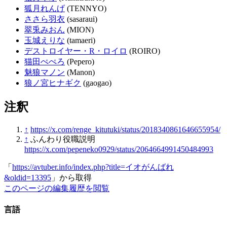
狐月れんげ
(TENNYO)
ささら羽衣
(sasaraui)
翠兎みおん
(MION)
玉城えりな
(tamaeri)
デストロイヤー・R・ロイロ
(ROIRO)
猫田ぺぺろ
(Pepero)
魅狼マノン
(Manon)
狼ノ宮ヒナギク
(gaogao)
注釈
↑
https://x.com/renge_kitutuki/status/2018340861646655954/
↑
ふんわり役職説明
https://x.com/pepeneko0929/status/2064664991450484993
「
https://avtuber.info/index.php?title=イオがんばれ
&oldid=13395
」から取得
このページの編集履歴を閲覧
言語