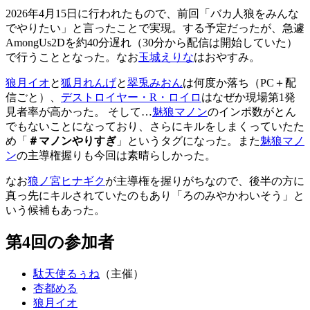
2026年4月15日に行われたもので、前回「バカ人狼をみんな
でやりたい」と言ったことで実現。する予定だったが、急遽
AmongUs2Dを約40分遅れ（30分から配信は開始していた）
で行うこととなった。なお
玉城えりな
はおやすみ。
狼月イオ
と
狐月れんげ
と
翠兎みおん
は何度か落ち（PC＋配
信ごと）、
デストロイヤー・R・ロイロ
はなぜか現場第1発
見者率が高かった。 そして…
魅狼マノン
のインポ数がとん
でもないことになっており、さらにキルをしまくっていたた
め「
＃マノンやりすぎ
」というタグになった。また
魅狼マノ
ン
の主導権握りも今回は素晴らしかった。
なお
狼ノ宮ヒナギク
が主導権を握りがちなので、後半の方に
真っ先にキルされていたのもあり「ろのみやかわいそう」と
いう候補もあった。
第4回の参加者
駄天使るぅね
（主催）
杏都める
狼月イオ