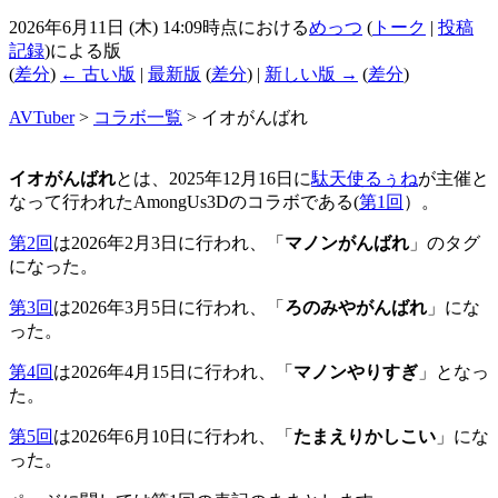
2026年6月11日 (木) 14:09時点における
めっつ
(
トーク
|
投稿
記録
)
による版
(
差分
)
← 古い版
|
最新版
(
差分
) |
新しい版 →
(
差分
)
AVTuber
>
コラボ一覧
>
イオがんばれ
イオがんばれ
とは、2025年12月16日に
駄天使るぅね
が主催と
なって行われたAmongUs3Dのコラボである(
第1回
）。
第2回
は2026年2月3日に行われ、「
マノンがんばれ
」のタグ
になった。
第3回
は2026年3月5日に行われ、「
ろのみやがんばれ
」にな
った。
第4回
は2026年4月15日に行われ、「
マノンやりすぎ
」となっ
た。
第5回
は2026年6月10日に行われ、「
たまえりかしこい
」にな
った。