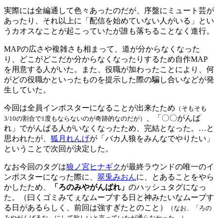
実際には全編通して色々あったのだが、序盤にミュート芸が
あったり、それ以上に「配信を始めていない人がいる」とい
うカオスなことが起こっていたが誰も落ちることなく進行。
MAPの広さや複雑さも相まって、道が分からなくなった
り、どこがどこだか分からなくなったりするため自作MAP
を用意する人がいた。また、役職が加わったことにより、何
がどの役職かといったものを提示した際の騙し合いなどが発
生していた。
今回は全員インポスターになることが出来たため
（そもそも
、「〇〇がんば
3/10の割合で1度もならないのが奇跡的なのだが）
れ」でがんばる人がいなくなったため、完結となった。…と
思われたが、
狐月れんげ
が「バカ人狼をみんなでやりたい」
ということで次回が決定した。
なお今回のタグは
狼ノ宮ヒナギク
が最終ラウンドの唯一のイ
ンポスターになった際に、
翠兎みおん
に、とあることをやら
かしたため、
「ろのみやがんばれ」
のハッシュタグになっ
た。（曰くゴミみてぇなムーブする日と神みたいなムーブす
る日があるらしく、前回は強すぎたとのこと）
（なお、「ろの
みやがんばるな」にして欲しいと言っていたが通らなかった。）