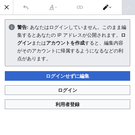
AVTuber Wiki
検索
文
エ
字
デ
カテゴリ
:
バーチャル風俗店X-
の
ィ
警告:
あなたはログインしていません。このまま編
修
タ
集するとあなたの IP アドレスが公開されます。
ロ
飾
ー
Oasis
を
グイン
または
アカウントを作成
すると、編集内容
切
り
がそのアカウントに帰属するようになるなどの利
替
点があります。
言語
ウォッチ
編集
え
バーチャル風俗店X-Oasis
のカテゴリ。
ログインせずに編集
カテゴリ「バーチャル風俗店X-
ログイン
Oasis」にあるページ
利用者登録
このカテゴリには 14 ページが含まれており、そのうち以
下の 14 ページを表示しています。
*