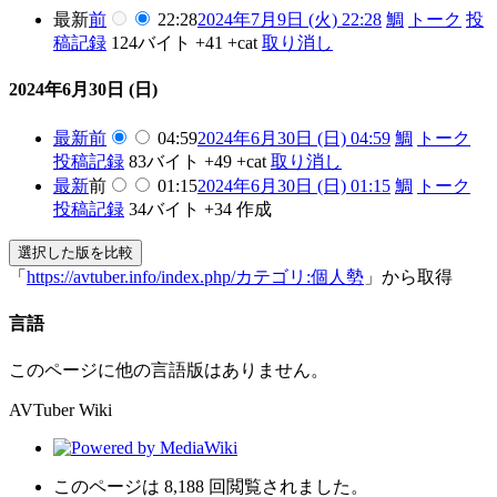
最新
前
22:28
2024年7月9日 (火) 22:28
鯛
トーク
投
稿記録
124バイト
+41
+cat
取り消し
2024年6月30日 (日)
最新
前
04:59
2024年6月30日 (日) 04:59
鯛
トーク
投稿記録
83バイト
+49
+cat
取り消し
最新
前
01:15
2024年6月30日 (日) 01:15
鯛
トーク
投稿記録
34バイト
+34
作成
「
https://avtuber.info/index.php/カテゴリ:個人勢
」から取得
言語
このページに他の言語版はありません。
AVTuber Wiki
このページは 8,188 回閲覧されました。