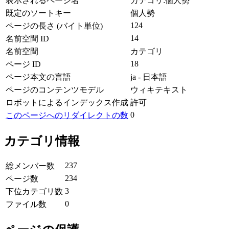
表示されるページ名
カテゴリ:個人勢
既定のソートキー
個人勢
124
ページの長さ (バイト単位)
14
名前空間 ID
名前空間
カテゴリ
18
ページ ID
ページ本文の言語
ja - 日本語
ページのコンテンツモデル
ウィキテキスト
ロボットによるインデックス作成
許可
0
このページへのリダイレクトの数
カテゴリ情報
237
総メンバー数
234
ページ数
3
下位カテゴリ数
0
ファイル数