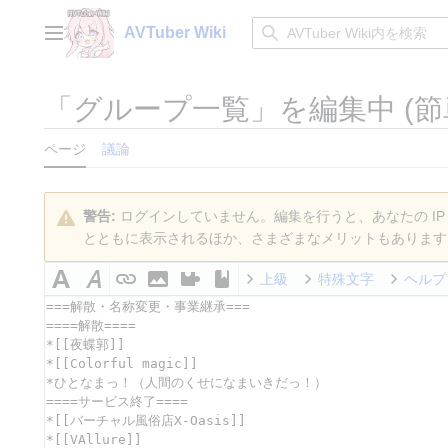
コ
ン
AVTuber Wiki
メインメニュー
テ
ン
ツ
「
グループ一覧
」を編集中 (節
に
ス
ページ
議論
キ
ッ
プ
警告:
ログインしていません。編集を行うと、あなたの IP
とともに表示されるほか、さまざまなメリットもあります
上級
特殊文字
ヘルプ