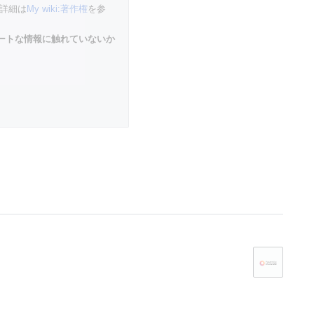
詳細は
My wiki:著作権
を参
イベートな情報に触れていないか