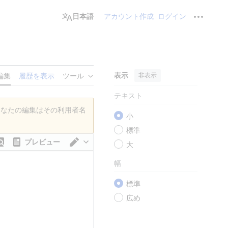
日本語
アカウント作成
ログイン
個人用ツ
表示
非表示
編集
履歴を表示
ツール
テキスト
あなたの編集はその利用者名
小
標準
プレビュー
大
エディターを切り替え
幅
標準
広め