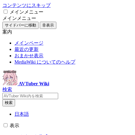
コンテンツにスキップ
メインメニュー
メインメニュー
サイドバーに移動
非表示
案内
メインページ
最近の更新
おまかせ表示
MediaWiki についてのヘルプ
AVTuber Wiki
検索
検索
日本語
表示