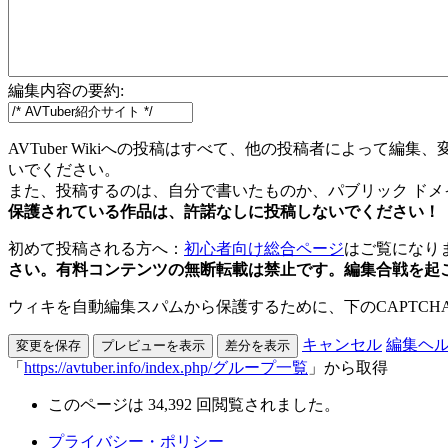
編集内容の要約:
AVTuber Wikiへの投稿はすべて、他の投稿者によっ
いでください。
また、投稿するのは、自分で書いたものか、パブリック ド
保護されている作品は、許諾なしに投稿しないでください！
初めて投稿される方へ：
初心者向け総合ページ
はご覧にな
さい。有料コンテンツの無断転載は禁止です。編集合戦を起
ウィキを自動編集スパムから保護するために、下のCAPTCH
キャンセル
編集ヘ
「
https://avtuber.info/index.php/グループ一覧
」から取得
このページは 34,392 回閲覧されました。
プライバシー・ポリシー