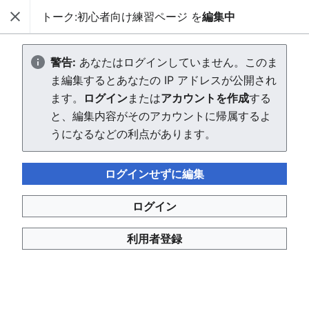
トーク:初心者向け練習ページ を
編集中
AVTuber Wiki
閉じる
検索
「トーク:初心者向け練習ペー
警告:
あなたはログインしていません。このま
ま編集するとあなたの IP アドレスが公開され
ジ」を作成中
ます。
ログイン
または
アカウントを作成
する
と、編集内容がそのアカウントに帰属するよ
エディターを読み込んでいます。このメッセージが引き続
うになるなどの利点があります。
き表示される場合、
ページを再読み込み
してください。
ログインせずに編集
ページ「初心者向け練習ページ」に戻る。
ログイン
利用者登録
AVTuber Wiki
プライバシー・ポリシー
デスクトップ