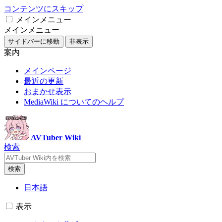
コンテンツにスキップ
メインメニュー
メインメニュー
サイドバーに移動
非表示
案内
メインページ
最近の更新
おまかせ表示
MediaWiki についてのヘルプ
AVTuber Wiki
検索
検索
日本語
表示