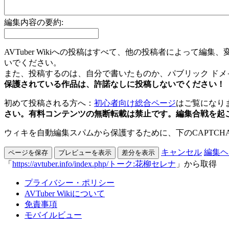
編集内容の要約:
AVTuber Wikiへの投稿はすべて、他の投稿者によっ
いでください。
また、投稿するのは、自分で書いたものか、パブリック ド
保護されている作品は、許諾なしに投稿しないでください！
初めて投稿される方へ：
初心者向け総合ページ
はご覧にな
さい。有料コンテンツの無断転載は禁止です。編集合戦を起
ウィキを自動編集スパムから保護するために、下のCAPTCH
キャンセル
編集ヘ
「
https://avtuber.info/index.php/トーク:花柳セレナ
」から取得
プライバシー・ポリシー
AVTuber Wikiについて
免責事項
モバイルビュー