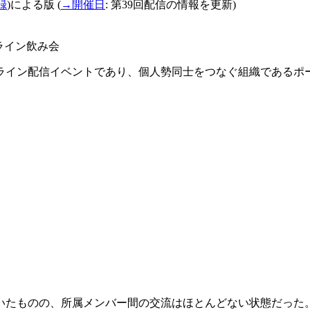
録
)
による版
(
→
開催日
:
第39回配信の情報を更新)
ライン飲み会
ライン配信イベントであり、個人勢同士をつなぐ組織であるポ
ていたものの、所属メンバー間の交流はほとんどない状態だった