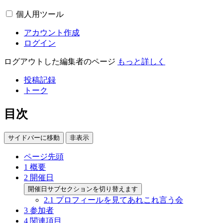
個人用ツール
アカウント作成
ログイン
ログアウトした編集者のページ
もっと詳しく
投稿記録
トーク
目次
サイドバーに移動
非表示
ページ先頭
1
概要
2
開催日
開催日サブセクションを切り替えます
2.1
プロフィールを見てあれこれ言う会
3
参加者
4
関連項目