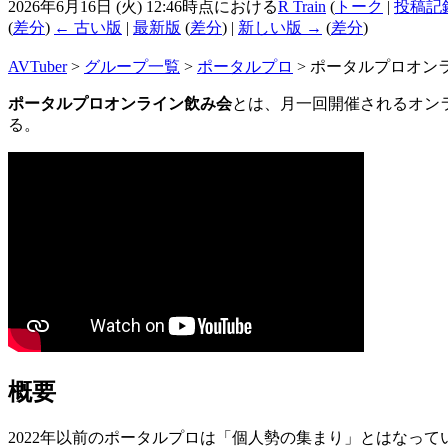
2026年6月16日 (火) 12:46時点における
R Train
(
トーク
|
投稿記
(
差分
)
← 古い版
|
最新版
(
差分
) |
新しい版 →
(
差分
)
AVTuber
>
グループ一覧
>
ポータルプロ
>
ポータルプロオン
ポータルプロオンライン飲み会
とは、月一回開催されるオン
る。
概要
2022年以前のポータルプロは「個人勢の集まり」とはなっ