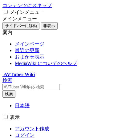
コンテンツにスキップ
メインメニュー
メインメニュー
サイドバーに移動
非表示
案内
メインページ
最近の更新
おまかせ表示
MediaWiki についてのヘルプ
AVTuber Wiki
検索
検索
日本語
表示
アカウント作成
ログイン