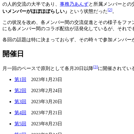
の人的交流の大半であり、
事務乃あんず
と所属メンバーとの
[
2
]
いメンバーがほぼほぼらしい」
という状態だった
。
この状況を改め、各メンバー間の交流促進とその様子をファンに
にも各メンバー間のコラボ配信が活発化しているが、それで
各回の話題は特に決まっておらず、その時々で参加メンバー
開催日
[
3
]
月一回のペースで原則として各月20日以降
に開催されてい
第1回
2023年1月23日
第2回
2023年2月24日
第3回
2023年3月20日
第4回
2023年7月21日
第5回
2023年8月23日