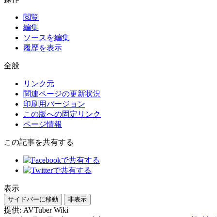
閲覧
編集
ソースを編集
履歴を表示
全般
リンク元
関連ページの更新状況
印刷用バージョン
この版への固定リンク
ページ情報
この記事を共有する
表示
サイドバーに移動
非表示
提供: AVTuber Wiki