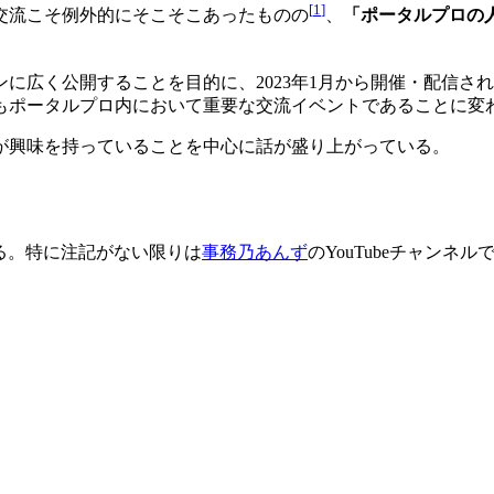
[
1
]
交流こそ例外的にそこそこあったものの
、
「ポータルプロの
広く公開することを目的に、2023年1月から開催・配信され
もポータルプロ内において重要な交流イベントであることに変
が興味を持っていることを中心に話が盛り上がっている。
る。特に注記がない限りは
事務乃あんず
のYouTubeチャンネル