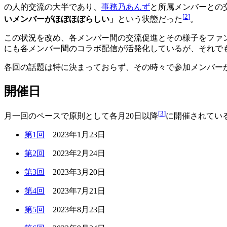
の人的交流の大半であり、
事務乃あんず
と所属メンバーとの
[
2
]
いメンバーがほぼほぼらしい」
という状態だった
。
この状況を改め、各メンバー間の交流促進とその様子をファンに
にも各メンバー間のコラボ配信が活発化しているが、それで
各回の話題は特に決まっておらず、その時々で参加メンバー
開催日
[
3
]
月一回のペースで原則として各月20日以降
に開催されてい
第1回
2023年1月23日
第2回
2023年2月24日
第3回
2023年3月20日
第4回
2023年7月21日
第5回
2023年8月23日