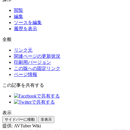
閲覧
編集
ソースを編集
履歴を表示
全般
リンク元
関連ページの更新状況
印刷用バージョン
この版への固定リンク
ページ情報
この記事を共有する
表示
サイドバーに移動
非表示
提供: AVTuber Wiki