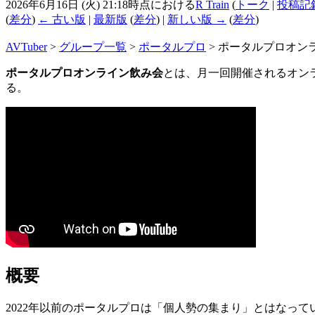
2026年6月16日 (火) 21:18時点における
R Train
(
トーク
|
投稿記
(
差分
)
← 古い版
|
最新版
(
差分
) |
新しい版 →
(
差分
)
AVTuber
>
グループ一覧
>
ポータルプロ
>
ポータルプロオン
ポータルプロオンライン飲み会
とは、月一回開催されるオン
る。
概要
2022年以前のポータルプロは「個人勢の集まり」とはなっ