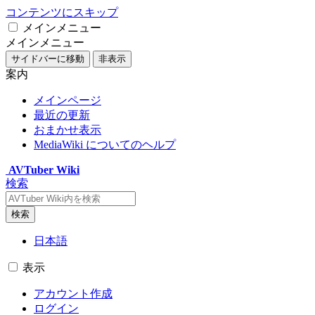
コンテンツにスキップ
メインメニュー
メインメニュー
サイドバーに移動
非表示
案内
メインページ
最近の更新
おまかせ表示
MediaWiki についてのヘルプ
AVTuber Wiki
検索
検索
日本語
表示
アカウント作成
ログイン