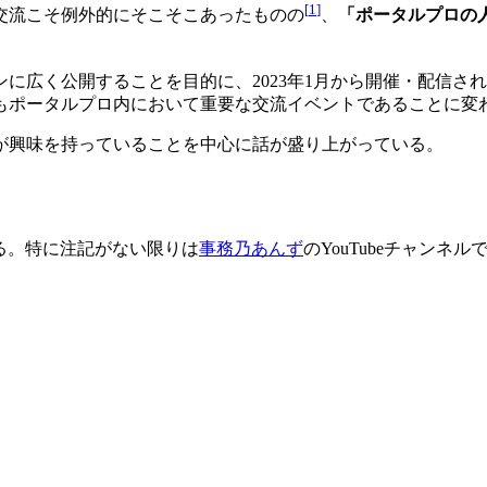
[
1
]
交流こそ例外的にそこそこあったものの
、
「ポータルプロの
広く公開することを目的に、2023年1月から開催・配信され
もポータルプロ内において重要な交流イベントであることに変
が興味を持っていることを中心に話が盛り上がっている。
る。特に注記がない限りは
事務乃あんず
のYouTubeチャンネル