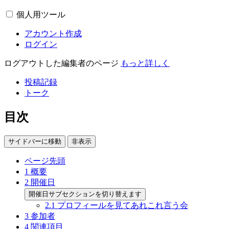
個人用ツール
アカウント作成
ログイン
ログアウトした編集者のページ
もっと詳しく
投稿記録
トーク
目次
サイドバーに移動
非表示
ページ先頭
1
概要
2
開催日
開催日サブセクションを切り替えます
2.1
プロフィールを見てあれこれ言う会
3
参加者
4
関連項目