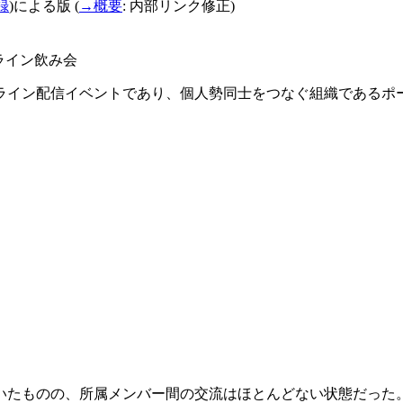
録
)
による版
(
→
概要
:
内部リンク修正)
ライン飲み会
ライン配信イベントであり、個人勢同士をつなぐ組織であるポ
ていたものの、所属メンバー間の交流はほとんどない状態だった