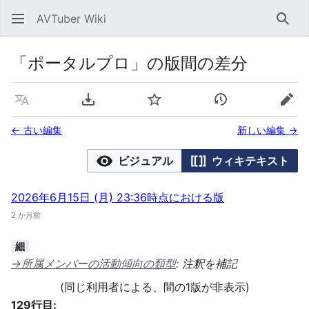
AVTuber Wiki
検索
「ポータルプロ」の版間の差分
言語
PDFをダウンロード
ウォッチ
履歴を表示
編集
← 古い編集
新しい編集 →
ビジュアル
ウィキテキスト
2026年6月15日 (月) 23:36時点における版
2 か月前
細
→
所属メンバーの活動傾向の類型
:
注釈を補記
(同じ利用者による、間の1版が非表示)
129行目: