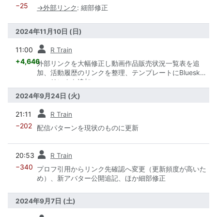
−25
→
外部リンク
:
細部修正
2024年11月10日 (日)
前
11:00
R Train
+4,646
外部リンクを大幅修正し動画作品販売状況一覧表を追
加、活動履歴のリンクを整理、テンプレートにBluesky
へのリンクを追加
2024年9月24日 (火)
前
21:11
R Train
−202
配信パターンを現状のものに更新
前
20:53
R Train
−340
プロフ引用からリンク先確認へ変更（更新頻度が高いた
め）、新アバター公開追記、ほか細部修正
2024年9月7日 (土)
前