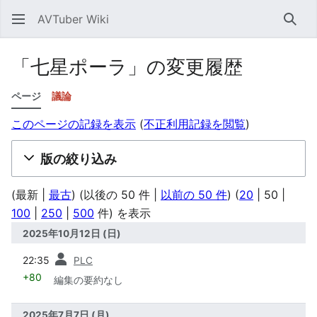
AVTuber Wiki
検索
「七星ポーラ」の変更履歴
ページ
議論
このページの記録を表示
(
不正利用記録を閲覧
)
版の絞り込み
(
最新
|
最古
) (
以後の 50 件
|
以前の 50 件
) (
20
|
50
|
100
|
250
|
500
件) を表示
2025年10月12日 (日)
前
22:35
PLC
+80
編集の要約なし
2025年7月7日 (月)