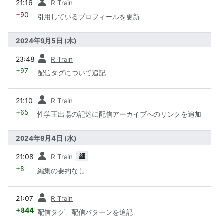
21:16
R Train
−90
引用しているプロフィールを更新
2024年9月5日 (木)
前
23:48
R Train
+97
配信タグについて追記
前
21:10
R Train
+65
性学王出場の記述に配信アーカイブへのリンクを追加
2024年9月4日 (水)
前
細
21:08
R Train
+8
編集の要約なし
前
21:07
R Train
+844
配信タグ、配信パターンを追記