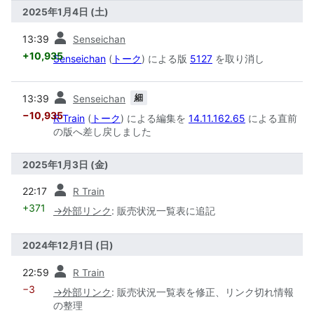
2025年1月4日 (土)
前
13:39
Senseichan
+10,935
Senseichan
(
トーク
) による版
5127
を取り消し
前
細
13:39
Senseichan
−10,935
R Train
(
トーク
) による編集を
14.11.162.65
による直前
の版へ差し戻しました
2025年1月3日 (金)
前
22:17
R Train
+371
→
外部リンク
:
販売状況一覧表に追記
2024年12月1日 (日)
前
22:59
R Train
−3
→
外部リンク
:
販売状況一覧表を修正、リンク切れ情報
の整理