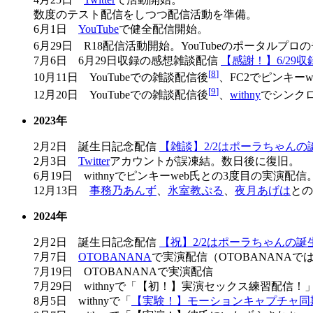
数度のテスト配信をしつつ配信活動を準備。
6月1日
YouTube
で健全配信開始。
6月29日 R18配信活動開始。YouTubeのポータルプ
7月6日 6月29日収録の感想雑談配信
【感謝！】6/29
[
8
]
10月11日 YouTubeでの雑談配信後
、FC2でピンキ
[
9
]
12月20日 YouTubeでの雑談配信後
、
withny
でシンク
2023年
2月2日 誕生日記念配信
【雑談】2/2はポーラちゃんの
2月3日
Twitter
アカウントが誤凍結。数日後に復旧。
6月19日 withnyでピンキーweb氏との3度目の実
12月13日
事務乃あんず
、
氷室教ぷる
、
夜月あげは
と
2024年
2月2日 誕生日記念配信
【祝】2/2はポーラちゃんの誕
7月7日
OTOBANANA
で実演配信（OTOBANANAで
7月19日 OTOBANANAで実演配信
7月29日 withnyで「【初！】実演セックス練習配信
8月5日 withnyで「
【実験！】モーションキャプチャ同