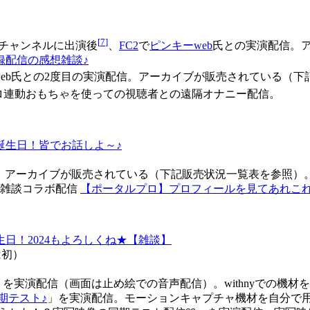
[
7
]
ロのチャンネルに出演後
、
FC2
で
ピンキーweb
氏との実演配信。
収録配信の感想雑談♪
ーweb氏との2度目の実演配信。アーカイブが販売されている（
ロ連動おもちゃを使っての視聴者との遠隔オナニー配信。
誕生日！皆でお話しよ～♪
演配信。アーカイブが販売されている（下記販売状況一覧表を参照）
の雑談コラボ配信
【ポータルプロ】プロフィールを見てあれこ
生日！2024もよろしくね★【雑談】
は初）
！」を実演配信（画面は止め絵での音声配信）。withnyでの機
期テスト♪
」を実演配信。モーションキャプチャ機材を自分で