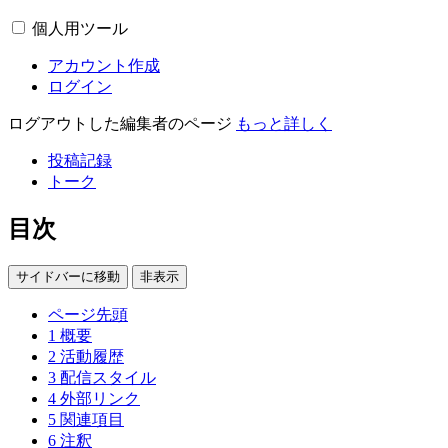
個人用ツール
アカウント作成
ログイン
ログアウトした編集者のページ
もっと詳しく
投稿記録
トーク
目次
サイドバーに移動
非表示
ページ先頭
1
概要
2
活動履歴
3
配信スタイル
4
外部リンク
5
関連項目
6
注釈