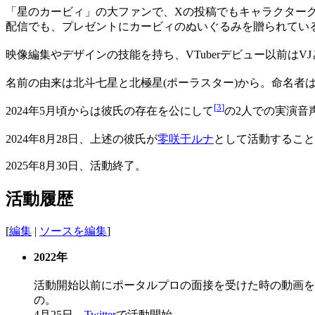
「星のカービィ」の大ファンで、Xの投稿でもキャラクター
配信でも、プレゼントにカービィのぬいぐるみを贈られてい
映像編集やデザインの技能を持ち、VTuberデビュー以前はV
名前の由来は北斗七星と北極星(ポーラスター)から。命名者は同
[
3
]
2024年5月頃からは彼氏の存在を公にして
の2人での実演音
2024年8月28日、上述の彼氏が
零咲于ルナ
として活動すること
2025年8月30日、活動終了。
活動履歴
[
編集
|
ソースを編集
]
2022年
活動開始以前にポータルプロの面接を受けた時の動画を本人
の。
4月25日
Twitter
で活動開始。