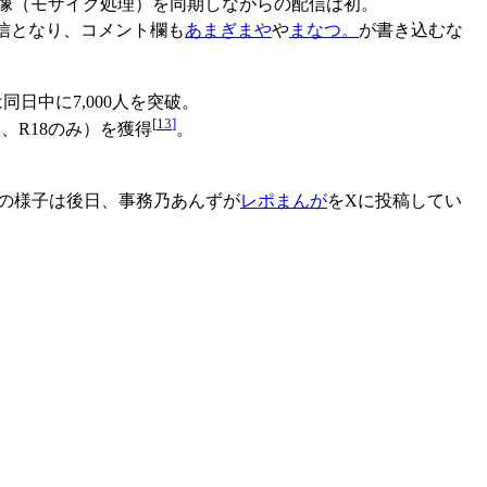
写映像（モザイク処理）を同期しながらの配信は初。
信となり、コメント欄も
あまぎまや
や
まなつ。
が書き込むな
同日中に7,000人を突破。
[
13
]
数、R18のみ）を獲得
。
の様子は後日、事務乃あんずが
レポまんが
をXに投稿してい