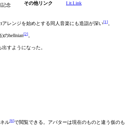
その他リンク
Lit.Link
日記念
[
1
]
ectアレンジを始めとする同人音楽にも造詣が深い
。
[
2
]
llnian
。
ち出すようになった。
[
6
]
ンネル
で閲覧できる。アバターは現在のものと違う仮のも