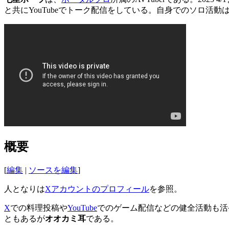
と共にYouTubeでトーク配信をしている。自身でのソロ活動
概要
[
編集
|
ソースを編集
]
人となりは
Xアカウントのプロフィール
を参照。
X
での料理投稿や
YouTube
でのゲーム配信などの健全活動も活発
ともあるが
オオカミ耳
である。