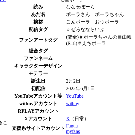
読み
ななせぽーら
あだ名
ポーラさん ポーラちゃん
挨拶
こんポーラ おつポーラ
配信タグ
＃ぜろなならいぶ
(健全)＃ポーラちゃんの自由帳
ファンアートタグ
(R18)＃えちポーラ
総合タグ
ファンネーム
キャラクターデザイン
モデラー
誕生日
2月2日
初配信
2022年6月1日
YouTubeアカウント等
YouTube
withnyアカウント
withny
RPLAYアカウント
Xアカウント
X
（日常）
るこ
Fantia
支援系サイトアカウント
myfans