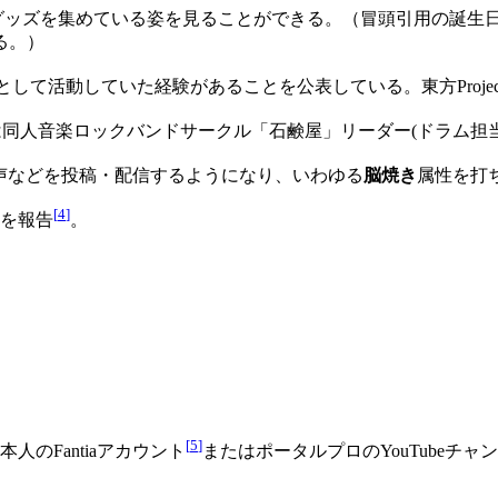
グッズを集めている姿を見ることができる。（冒頭引用の誕生
る。）
Jとして活動していた経験があることを公表している。東方Proj
人音楽ロックバンドサークル「石鹸屋」リーダー(ドラム担当)のhe
声などを投稿・配信するようになり、いわゆる
脳焼き
属性を打
[
4
]
を報告
。
[
5
]
のFantiaアカウント
またはポータルプロのYouTubeチャ