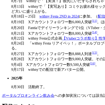
8月7日 withnyで「【実演！】彼氏にいたずらさ
8月13日 withnyで「【実写あり】コミケお疲れ様
ど大いに盛り上がる。
8月18日～25日
withny Festa 2ND in 2024
に参加。（
配
[
11
]
8月19日 Xアカウントフォロワー数6,000人突破
。ほ
8月20日 Fantiaでデイリーランキングで1位（VTub
[
14
]
8月21日 Xアカウントフォロワー数8,000人突破
。
8月22日 withny Festa公式企画
【Vtuberコラボ祭り】性
8月24日 「withny Festa リアイベッ！」ポータ
る。
[
15
]
8月27日 Xアカウントフォロワー数8,888人到達
。
8月28日 Xアカウントフォロワー数9,000人突破。そ
[
16
]
9月4日 Xアカウントフォロワー数9,500人突破
。
9月17日 withnyでの配信で新アバター公開。
2025年
8月30日 活動終了。
ポータルプロオンライン飲み会
への参加状況については該当