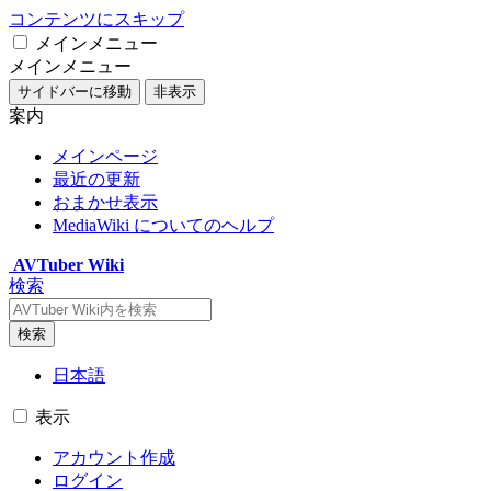
コンテンツにスキップ
メインメニュー
メインメニュー
サイドバーに移動
非表示
案内
メインページ
最近の更新
おまかせ表示
MediaWiki についてのヘルプ
AVTuber Wiki
検索
検索
日本語
表示
アカウント作成
ログイン