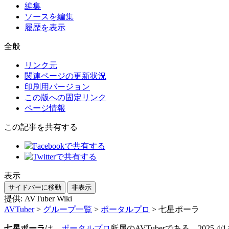
編集
ソースを編集
履歴を表示
全般
リンク元
関連ページの更新状況
印刷用バージョン
この版への固定リンク
ページ情報
この記事を共有する
表示
サイドバーに移動
非表示
提供: AVTuber Wiki
AVTuber
>
グループ一覧
>
ポータルプロ
>
七星ポーラ
七星ポーラ
は、
ポータルプロ
所属のAVTuberである。2025