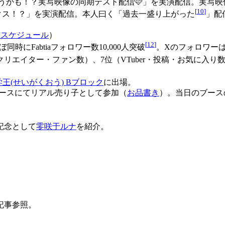
れちゃうかも！？実写映像の同期テスト配信🩷」を実演配信。実
[
10
]
セックス！？」を実演配信。本人曰く「過去一盛り上がった
」配
信スケジュール
）
[
12
]
ぼ同時にFabtiaフォロワー数10,000人突破
。Xのフォロワーは
er・クリエイター・ファン数）、7位（VTuber・投稿・お気に入り
学王(せいがくおう) Bブロック
に出場。
ルプロブースにてリアル売り子として参加（
お品書き
）。当日のブース
の記念として
零咲于ルナ
を紹介。
記事参照。