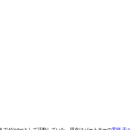
 4/1までAVtuberとして活動していた。現在はパートナーの
零咲 于