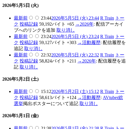
2026年5月5日 (火)
最新
前
23:44
2026年5月5日 (火) 23:44
R Train
トー
ク
投稿記録
59,192バイト
+65
→
2026年
:
配信アーカイ
ブへのリンクを追加
取り消し
最新
前
23:24
2026年5月5日 (火) 23:24
R Train
トー
ク
投稿記録
59,127バイト
+303
→
活動履歴
:
配信履歴を
追記
取り消し
最新
前
22:32
2026年5月5日 (火) 22:32
R Train
トー
ク
投稿記録
58,824バイト
+211
→
2026年
:
配信履歴を追
記
取り消し
2026年5月2日 (土)
最新
前
15:12
2026年5月2日 (土) 15:12
R Train
トー
ク
投稿記録
58,613バイト
+124
→
活動履歴
:
AVtuber総
選挙
掲出ポスターについて追記
取り消し
2026年5月1日 (金)
最新
前
21:38
2026年5月1日 (金) 21:38
R Train
トー