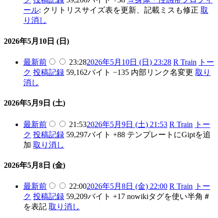
ール
:
クリトリスサイズ表を更新、記載ミスも修正
取
り消し
2026年5月10日 (日)
最新
前
23:28
2026年5月10日 (日) 23:28
R Train
トー
ク
投稿記録
59,162バイト
−135
内部リンク名変更
取り
消し
2026年5月9日 (土)
最新
前
21:53
2026年5月9日 (土) 21:53
R Train
トー
ク
投稿記録
59,297バイト
+88
テンプレートにGiptを追
加
取り消し
2026年5月8日 (金)
最新
前
22:00
2026年5月8日 (金) 22:00
R Train
トー
ク
投稿記録
59,209バイト
+17
nowikiタグを使い半角＃
を表記
取り消し