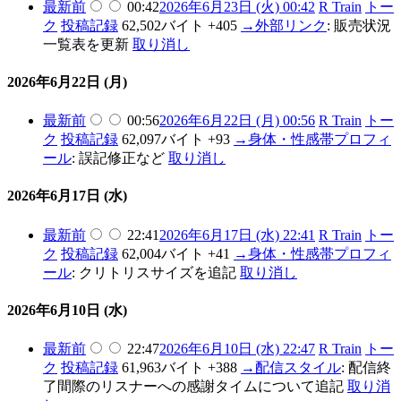
最新
前
00:42
2026年6月23日 (火) 00:42
R Train
トー
ク
投稿記録
62,502バイト
+405
→
外部リンク
:
販売状況
一覧表を更新
取り消し
2026年6月22日 (月)
最新
前
00:56
2026年6月22日 (月) 00:56
R Train
トー
ク
投稿記録
62,097バイト
+93
→
身体・性感帯プロフィ
ール
:
誤記修正など
取り消し
2026年6月17日 (水)
最新
前
22:41
2026年6月17日 (水) 22:41
R Train
トー
ク
投稿記録
62,004バイト
+41
→
身体・性感帯プロフィ
ール
:
クリトリスサイズを追記
取り消し
2026年6月10日 (水)
最新
前
22:47
2026年6月10日 (水) 22:47
R Train
トー
ク
投稿記録
61,963バイト
+388
→
配信スタイル
:
配信終
了間際のリスナーへの感謝タイムについて追記
取り消