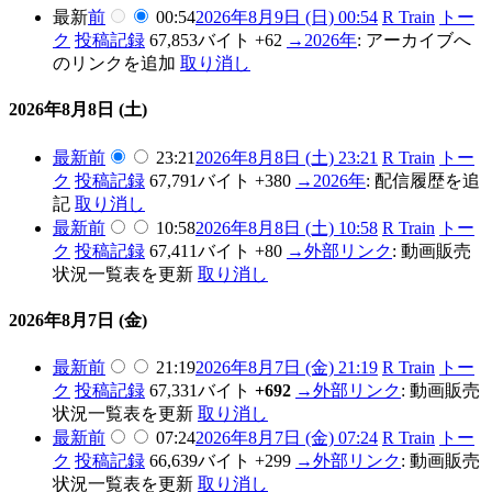
最新
前
00:54
2026年8月9日 (日) 00:54
R Train
トー
ク
投稿記録
67,853バイト
+62
→
2026年
:
アーカイブへ
のリンクを追加
取り消し
2026年8月8日 (土)
最新
前
23:21
2026年8月8日 (土) 23:21
R Train
トー
ク
投稿記録
67,791バイト
+380
→
2026年
:
配信履歴を追
記
取り消し
最新
前
10:58
2026年8月8日 (土) 10:58
R Train
トー
ク
投稿記録
67,411バイト
+80
→
外部リンク
:
動画販売
状況一覧表を更新
取り消し
2026年8月7日 (金)
最新
前
21:19
2026年8月7日 (金) 21:19
R Train
トー
ク
投稿記録
67,331バイト
+692
→
外部リンク
:
動画販売
状況一覧表を更新
取り消し
最新
前
07:24
2026年8月7日 (金) 07:24
R Train
トー
ク
投稿記録
66,639バイト
+299
→
外部リンク
:
動画販売
状況一覧表を更新
取り消し