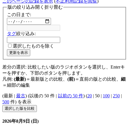
このページの記録を表示
(
不正利用記録を閲覧
)
版の絞り込み
開く
折り畳む
この日まで:
タグ
絞り込み:
選択したものを除く
更新を表示
差分の選択: 比較したい版のラジオボタンを選択し、Enterキ
ーを押すか、下部のボタンを押します。
凡例:
(最新)
＝最新版との比較、
(前)
＝直前の版との比較、
細
＝細部の編集
(
最新
|
最古
) (
以後の 50 件
|
以前の 50 件
) (
20
|
50
|
100
|
250
|
500
件) を表示
2026年8月9日 (日)