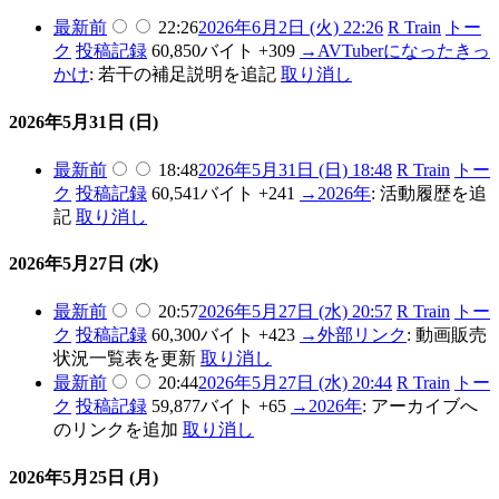
最新
前
22:26
2026年6月2日 (火) 22:26
R Train
トー
ク
投稿記録
60,850バイト
+309
→
AVTuberになったきっ
かけ
:
若干の補足説明を追記
取り消し
2026年5月31日 (日)
最新
前
18:48
2026年5月31日 (日) 18:48
R Train
トー
ク
投稿記録
60,541バイト
+241
→
2026年
:
活動履歴を追
記
取り消し
2026年5月27日 (水)
最新
前
20:57
2026年5月27日 (水) 20:57
R Train
トー
ク
投稿記録
60,300バイト
+423
→
外部リンク
:
動画販売
状況一覧表を更新
取り消し
最新
前
20:44
2026年5月27日 (水) 20:44
R Train
トー
ク
投稿記録
59,877バイト
+65
→
2026年
:
アーカイブへ
のリンクを追加
取り消し
2026年5月25日 (月)