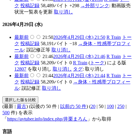
ク
投稿記録
58,489バイト
+298
→
外部リンク
:
動画販売
状況一覧表を更新
取り消し
2026年4月29日 (水)
最新
前
21:50
2026年4月29日 (水) 21:50
R Train
トー
ク
投稿記録
58,191バイト
−18
→
身体・性感帯プロフィ
ール
:
誤記修正等
取り消し
最新
前
21:46
2026年4月29日 (水) 21:46
R Train
トー
ク
投稿記録
58,209バイト
0
R Train
(
トーク
) による版
12807
を取り消し
取り消し
タグ
:
取り消し
最新
前
21:44
2026年4月29日 (水) 21:44
R Train
トー
ク
投稿記録
58,209バイト
0
→
身体・性感帯プロフィー
ル
:
誤記修正
取り消し
(
最新
|
最古
) (
以後の 50 件
|
以前の 50 件
) (
20
|
50
|
100
|
250
|
500
件) を表示
「
https://avtuber.info/index.php/井栗まろん
」から取得
言語