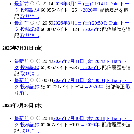
最新
前
21:14
2026年8月1日 (土) 21:14
R Train
トー
ク
投稿記録
66,055バイト
−25
→
2026年
:
配信履歴を追
記
取り消し
最新
前
20:59
2026年8月1日 (土) 20:59
R Train
トー
ク
投稿記録
66,080バイト
+124
→
2026年
:
配信履歴を追
記
取り消し
2026年7月31日 (金)
最新
前
20:42
2026年7月31日 (金) 20:42
R Train
トー
ク
投稿記録
65,956バイト
+235
→
2026年
:
配信履歴を追
記
取り消し
最新
前
00:04
2026年7月31日 (金) 00:04
R Train
トー
ク
投稿記録
細
65,721バイト
+54
→
2026年
:
細部修正
取
り消し
2026年7月30日 (木)
最新
前
20:18
2026年7月30日 (木) 20:18
R Train
トー
ク
投稿記録
65,667バイト
+195
→
2026年
:
配信履歴を追
記
取り消し