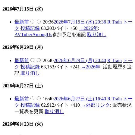
2026年7月15日 (水)
最新
前
20:36
2026年7月15日 (水) 20:36
R Train
トー
ク
投稿記録
63,203バイト
+50
→
2026年
:
AVTuberAmongUs
参加予定を追記
取り消し
2026年6月29日 (月)
最新
前
20:40
2026年6月29日 (月) 20:40
R Train
トー
ク
投稿記録
63,153バイト
+241
→
2026年
:
活動履歴を追
記
取り消し
2026年6月27日 (土)
最新
前
16:40
2026年6月27日 (土) 16:40
R Train
トー
ク
投稿記録
62,912バイト
+410
→
外部リンク
:
販売状況
一覧表を更新
取り消し
2026年6月23日 (火)