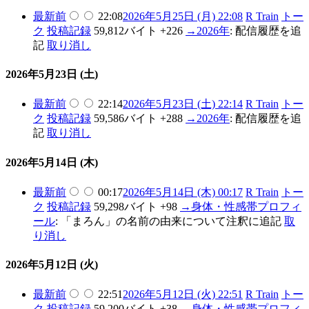
最新
前
22:08
2026年5月25日 (月) 22:08
R Train
トー
ク
投稿記録
59,812バイト
+226
→
2026年
:
配信履歴を追
記
取り消し
2026年5月23日 (土)
最新
前
22:14
2026年5月23日 (土) 22:14
R Train
トー
ク
投稿記録
59,586バイト
+288
→
2026年
:
配信履歴を追
記
取り消し
2026年5月14日 (木)
最新
前
00:17
2026年5月14日 (木) 00:17
R Train
トー
ク
投稿記録
59,298バイト
+98
→
身体・性感帯プロフィ
ール
:
「まろん」の名前の由来について注釈に追記
取
り消し
2026年5月12日 (火)
最新
前
22:51
2026年5月12日 (火) 22:51
R Train
トー
ク
投稿記録
59,200バイト
+38
→
身体・性感帯プロフィ