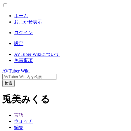
ホーム
おまかせ表示
ログイン
設定
AVTuber Wikiについて
免責事項
AVTuber Wiki
検索
兎美みくる
言語
ウォッチ
編集