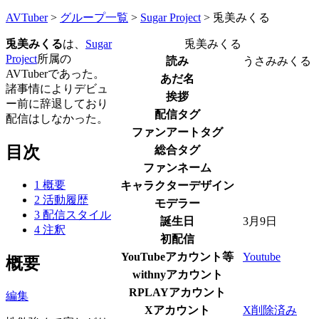
AVTuber
>
グループ一覧
>
Sugar Project
>
兎美みくる
兎美みくる
は、
Sugar
兎美みくる
Project
所属の
読み
うさみみくる
AVTuberであった。
あだ名
諸事情によりデビュ
挨拶
ー前に辞退しており
配信タグ
配信はしなかった。
ファンアートタグ
目次
総合タグ
ファンネーム
1
概要
キャラクターデザイン
2
活動履歴
モデラー
3
配信スタイル
誕生日
3月9日
4
注釈
初配信
YouTubeアカウント等
Youtube
概要
withnyアカウント
RPLAYアカウント
編集
Xアカウント
X削除済み