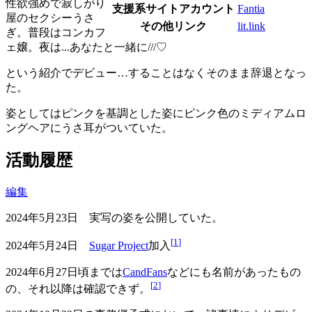
性欲強めで寂しがり
支援系サイトアカウント
Fantia
屋のセクシーうさ
その他リンク
lit.link
ぎ。普段はコンカフ
ェ嬢。夜は...あなたと一緒に///♡
という紹介でデビュー…することはなくそのまま辞退となっ
た。
姿としてはピンクを基調とした姿にピンク色のミディアムロ
ングヘアにうさ耳がついていた。
活動履歴
編集
2024年5月23日 実写の姿を公開していた。
[
1
]
2024年5月24日
Sugar Project
加入
2024年6月27日頃までは
CandFans
などにも名前があったもの
[
2
]
の、それ以降は確認できず。