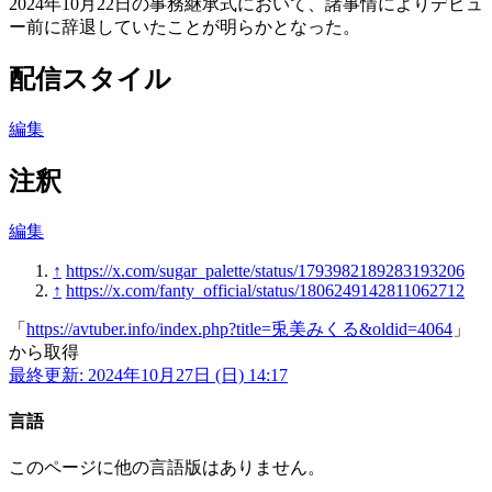
2024年10月22日の事務継承式において、諸事情によりデビュ
ー前に辞退していたことが明らかとなった。
配信スタイル
編集
注釈
編集
↑
https://x.com/sugar_palette/status/1793982189283193206
↑
https://x.com/fanty_official/status/1806249142811062712
「
https://avtuber.info/index.php?title=兎美みくる&oldid=4064
」
から取得
最終更新: 2024年10月27日 (日) 14:17
言語
このページに他の言語版はありません。