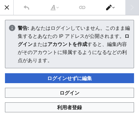
AVTuber Wiki
検索
文
エ
字
デ
初心者向け練習ページ
の
ィ
警告:
あなたはログインしていません。このまま編
修
タ
集するとあなたの IP アドレスが公開されます。
ロ
飾
ー
を
グイン
または
アカウントを作成
すると、編集内容
切
言語
PDFをダウンロ
ウォッチ
編集
り
がそのアカウントに帰属するようになるなどの利
替
Wikiを編集してみたいけども、消えるのが怖い、使うのが
点があります。
え
怖い という方向けに作成しました。
ログインせずに編集
このページはらくがき帳みたいに使ってください！白紙に
なったとしても復活できます。
ログイン
また消滅してしまったとしても誰にも迷惑はかかりませ
利用者登録
ん。
さぁ第一歩を踏み出そう