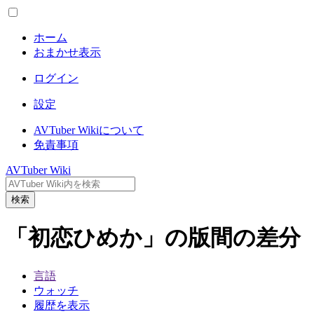
ホーム
おまかせ表示
ログイン
設定
AVTuber Wikiについて
免責事項
AVTuber Wiki
検索
「初恋ひめか」の版間の差分
言語
ウォッチ
履歴を表示