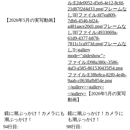
ル:E2de0052-d5e6-4e12-8cfd-
21d87f2d4d33.png|フレームな
し]][[ファイル:6f7ea809-
【2026年5月の実写動画】
7db6-4546-bf24-
a481aace20d1.png|フレームな
し]][[ファイル:4933069a-
61d9-4377-b878-
7811c1ca973d.png|フレームな
し]]<gallery
mode="slideshow">
ファイル:D98a380c-3586-
4af3-a585-861530435f54.png
ファイル:E3f8e8ca-82f0-4e4b-
9aab-c0638afb854e.png
</gallery><gallery>
</gallery>
【2026年5月の実写
動画】
鏡に潮ぶっかけ！カメラにも
鏡に潮ぶっかけ！カメラに
潮ぶっかけ！
も潮ぶっかけ！
94行目:
98行目: