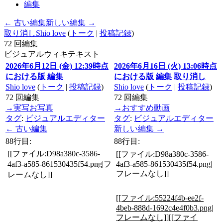
編集
← 古い編集
新しい編集 →
取り消し
Shio love
(
トーク
|
投稿記録
)
72
回編集
ビジュアル
ウィキテキスト
2026年6月12日 (金) 12:39時点
2026年6月16日 (火) 13:06時点
における版
編集
における版
編集
取り消し
Shio love
(
トーク
|
投稿記録
)
Shio love
(
トーク
|
投稿記録
)
72
回編集
72
回編集
→
実写お写真
→
おすすめ動画
タグ
:
ビジュアルエディター
タグ
:
ビジュアルエディター
← 古い編集
新しい編集 →
88行目:
88行目:
[[ファイル:D98a380c-3586-
[[ファイル:D98a380c-3586-
4af3-a585-861530435f54.png|フ
4af3-a585-861530435f54.png|
フレームなし]]
レームなし]]
[[ファイル:55224f4b-ee2f-
4beb-888d-1692c4e4f0b3.png|
フレームなし]][[ファイ