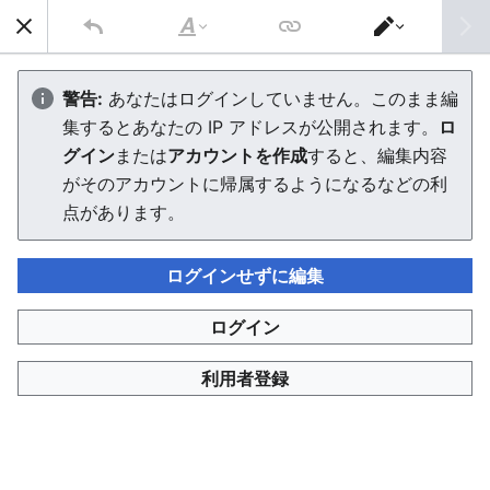
AVTuber Wiki
検索
文
エ
字
デ
利用者:はぐおぢ
の
ィ
警告:
あなたはログインしていません。このまま編
修
タ
集するとあなたの IP アドレスが公開されます。
ロ
飾
ー
8ヶ月前に登録
を
グイン
または
アカウントを作成
すると、編集内容
切
エディターを読み込んでいます。このメッセージが引き続
り
がそのアカウントに帰属するようになるなどの利
き表示される場合、
ページを再読み込み
してください。
替
点があります。
え
ログインせずに編集
ログイン
AVTuber Wiki
利用者登録
プライバシー・ポリシー
デスクトップ