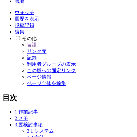
議論
ウォッチ
履歴を表示
投稿記録
編集
その他
言語
リンク元
記録
利用者グループの表示
この版への固定リンク
ページ情報
ページ全体を編集
目次
1
作業記事
2
メモ
3
要検討事項
3.1
システム