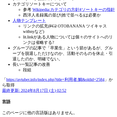
カテゴリソートキーについて
参考
Wikipedia:カテゴリの方針#ソートキーの指針
西洋人名録風の並び(姓で並べる)は必要か
人物テンプレート
リンクの拡充(
FC2
OTOBANANA ツイキャス
withnyなど)
lit.linkがある人物については個々のサイトへのリ
ンクは省略する?
グループの記事で「卒業生」という節があるが、グル
ープを脱退しただけなのか、活動そのものを休止・引
退したのか、明確でない。
長い一覧記事の改善
段組
「
https://avtuber.info/index.php?title=利用者:鯛&oldid=2584
」か
ら取得
最終更新: 2024年8月17日 (土) 02:52
言語
このページに他の言語版はありません。