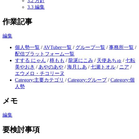
3.2
方針
3.3
編集
作業記事
編集
個人勢一覧
/
AVTuber一覧
/
グループ一覧
/
事務所一覧
/
配信プラットフォーム一覧
すする にゃん
/
柊もも
/
龍涎にこみ
/
天使あちゅ
/
七転
美やおき
/
あやのあや
/
海月しあ
/
七瀬トオル
/
ニア
/
エウメロ・チコリーヌ
Category:主要カテゴリ
/
Category:グループ
/
Category:個
人勢
メモ
編集
要検討事項