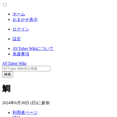
ホーム
おまかせ表示
ログイン
設定
AVTuber Wikiについて
免責事項
AVTuber Wiki
検索
鯛
2024年6月30日 (日)に参加
利用者ページ