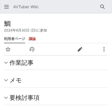
AVTuber Wiki
検索
鯛
2024年6月30日 (日)に参加
利用者ページ
議論
ウォッチ
履歴を表示
投稿記録
編集
その
作業記事
メモ
要検討事項