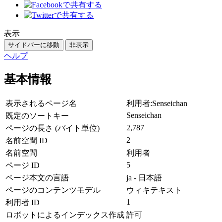
表示
サイドバーに移動
非表示
ヘルプ
基本情報
表示されるページ名
利用者:Senseichan
Senseichan
既定のソートキー
2,787
ページの長さ (バイト単位)
2
名前空間 ID
名前空間
利用者
5
ページ ID
ページ本文の言語
ja - 日本語
ページのコンテンツモデル
ウィキテキスト
1
利用者 ID
ロボットによるインデックス作成
許可