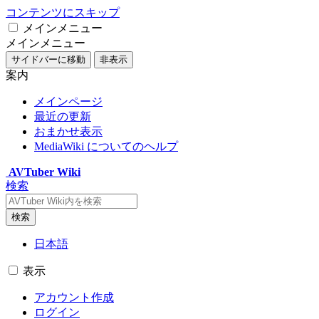
コンテンツにスキップ
メインメニュー
メインメニュー
サイドバーに移動
非表示
案内
メインページ
最近の更新
おまかせ表示
MediaWiki についてのヘルプ
AVTuber Wiki
検索
検索
日本語
表示
アカウント作成
ログイン