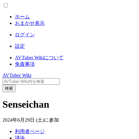
ホーム
おまかせ表示
ログイン
設定
AVTuber Wikiについて
免責事項
AVTuber Wiki
検索
Senseichan
2024年6月29日 (土)に参加
利用者ページ
議論