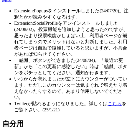
Extension:Popupsをインストールしました(24/07/20)。注
釈とかが読みやすくなるはず。
Extension:SocialProfileをアンインストールしました
(24/08/02)。投票機能を追加しようと思ったのですが、
思ったより投票機能がしょぼい上、利用者ページが崩
れてしまうのでメリットはないと判断しました。利用
者ページは自動で復帰していると思いますが、不具合
があれば知らせてください。
「感謝」ボタンができました(24/08/04)。「最近の更
新」から「この更新に感謝したい」時は「感謝」ボタ
ンをポチッとしてください。通知が行きます。
いつからか忘れましたが左下にカウンターがついてい
ます。ただしこのカウンターは気まぐれで増えたり増
えなかったりするので、あまり信用しないでくださ
い。
Twitterが貼れるようになりました。詳しくは
こちら
を
ご覧下さい。(25/1/21)
自分用