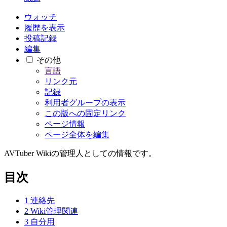
ウォッチ
履歴を表示
投稿記録
編集
その他
言語
リンク元
記録
利用者グループの表示
この版への固定リンク
ページ情報
ページ全体を編集
AVTuber Wikiの管理人としての情報です。
目次
1
連絡先
2
Wiki管理関連
3
自分用