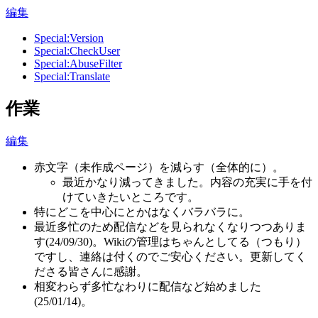
編集
Special:Version
Special:CheckUser
Special:AbuseFilter
Special:Translate
作業
編集
赤文字（未作成ページ）を減らす（全体的に）。
最近かなり減ってきました。内容の充実に手を付
けていきたいところです。
特にどこを中心にとかはなくバラバラに。
最近多忙のため配信などを見られなくなりつつありま
す(24/09/30)。Wikiの管理はちゃんとしてる（つもり）
ですし、連絡は付くのでご安心ください。更新してく
ださる皆さんに感謝。
相変わらず多忙なわりに配信など始めました
(25/01/14)。