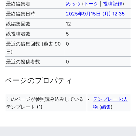
最終編集者
めっつ
(
トーク
|
投稿記録
)
最終編集日時
2025年9月15日 (月) 12:35
総編集回数
12
総投稿者数
5
最近の編集回数 (過去 90
0
日)
最近の投稿者数
0
ページのプロパティ
このページが参照読み込みしている
テンプレート:人
テンプレート (1)
物
(
編集
)