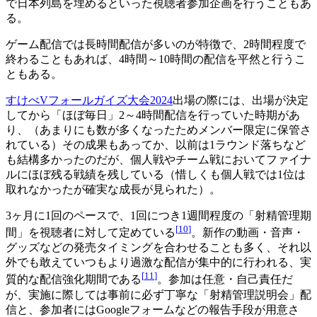
で日本列島を埋めるといった視聴者参加企画を行うこともあ
る。
ゲーム配信では長時間配信が多いのが特徴で、2時間程度で
終わることもあれば、4時間～10時間の配信を平然と行うこ
ともある。
すけべVフォールガイズ大会2024
出場の際には、出場が決定
してから「ほぼ毎日」2～4時間配信を行っていた時期があ
り、（あまりにも数が多くなったためメンバー限定に保管さ
れている）その成果もあってか、以前は1ラウンド落ちなど
も結構多かったのだが、個人戦やチーム戦においてファイナ
ルにほぼ残る戦績を残している（惜しくも個人戦では1位は
取れなかったが確実な成長が見られた）。
3ヶ月に1回のペースで、1回につき1週間程度の「射精管理期
[
10
]
間」を視聴者に対して定めている
。新作の動画・音声・
グッズなどの発売タイミングを合わせることも多く、それ以
外でも敢えていつもより過激な配信が集中的に行われる、実
[
11
]
質的な配信強化期間である
。参加は任意・自己責任だ
が、実施に際しては事前に必ず丁寧な「射精管理説明会」配
信と、参加者にはGoogleフォームなどの報告手段が用意さ