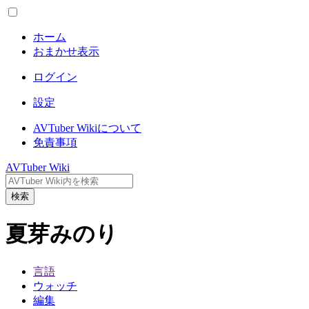
ホーム
おまかせ表示
ログイン
設定
AVTuber Wikiについて
免責事項
AVTuber Wiki
検索
夏芽みのり
言語
ウォッチ
編集