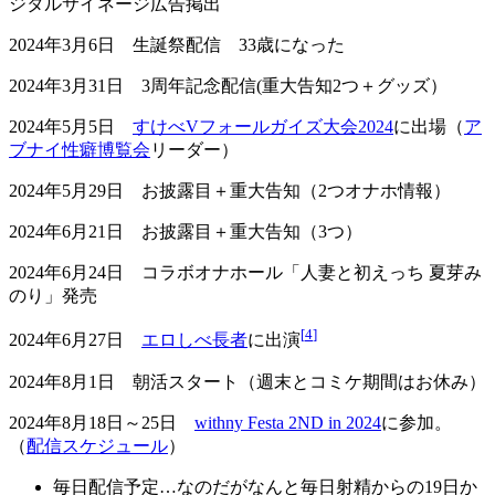
ジタルサイネージ広告掲出
2024年3月6日 生誕祭配信 33歳になった
2024年3月31日 3周年記念配信(重大告知2つ＋グッズ）
2024年5月5日
すけべVフォールガイズ大会2024
に出場（
ア
ブナイ性癖博覧会
リーダー）
2024年5月29日 お披露目＋重大告知（2つオナホ情報）
2024年6月21日 お披露目＋重大告知（3つ）
2024年6月24日 コラボオナホール「人妻と初えっち 夏芽み
のり」発売
[
4
]
2024年6月27日
エロしべ長者
に出演
2024年8月1日 朝活スタート（週末とコミケ期間はお休み）
2024年8月18日～25日
withny Festa 2ND in 2024
に参加。
（
配信スケジュール
）
毎日配信予定…なのだがなんと毎日射精からの19日か