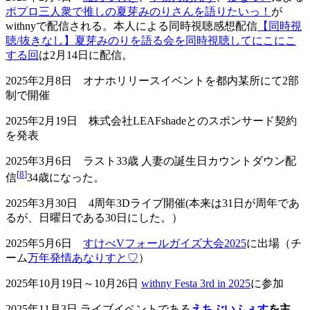
ポプロ三人衆で推しの夏芽みのりさんを語りたいっ！
が
withnyで配信される。本人による同時視聴感想配信
【同時視
聴/抜きなし】夏芽みのりを語る会を同時視聴してにこにこ
する回
は2月14日に配信。
2025年2月8日 オナホリリースイベントを都内某所にて2部
制で開催
2025年2月19日 株式会社LEAFshadeとのスポンサード契約
を発表
2025年3月6日 ラスト33歳 人妻の誕生日カウントダウン配
[
8
]
信
34歳になった。
2025年3月30日 4周年3Dライブ開催(本来は31日が周年であ
るが、日曜日である30日にした。）
2025年5月6日
すけべVフォールガイズ大会2025
に出場（チ
ーム
万年発情あなりすと♡
）
2025年10月19日～10月26日
withny Festa 3rd in 2025
に参加
2025年11月3日 ライブイベントである
えちぶいふぇす
を主