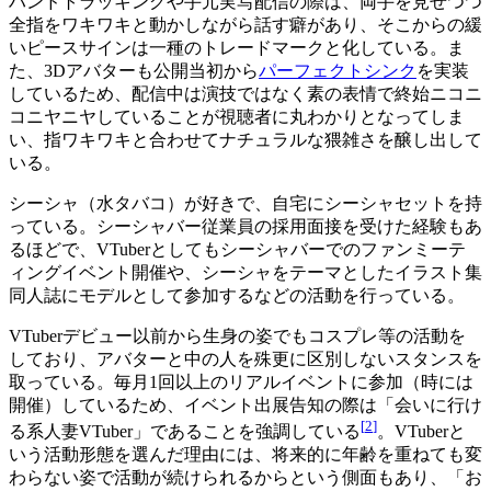
ハンドトラッキングや手元実写配信の際は、両手を見せつつ
全指をワキワキと動かしながら話す癖があり、そこからの緩
いピースサインは一種のトレードマークと化している。ま
た、3Dアバターも公開当初から
パーフェクトシンク
を実装
しているため、配信中は演技ではなく素の表情で終始ニコニ
コニヤニヤしていることが視聴者に丸わかりとなってしま
い、指ワキワキと合わせてナチュラルな猥雑さを醸し出して
いる。
シーシャ（水タバコ）が好きで、自宅にシーシャセットを持
っている。シーシャバー従業員の採用面接を受けた経験もあ
るほどで、VTuberとしてもシーシャバーでのファンミーテ
ィングイベント開催や、シーシャをテーマとしたイラスト集
同人誌にモデルとして参加するなどの活動を行っている。
VTuberデビュー以前から生身の姿でもコスプレ等の活動を
しており、アバターと中の人を殊更に区別しないスタンスを
取っている。毎月1回以上のリアルイベントに参加（時には
開催）しているため、イベント出展告知の際は「会いに行け
[
2
]
る系人妻VTuber」であることを強調している
。VTuberと
いう活動形態を選んだ理由には、将来的に年齢を重ねても変
わらない姿で活動が続けられるからという側面もあり、「お