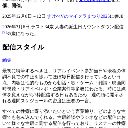
催、開催。
2025年12月8日～12日
すけべVのマイクラまつり2025
に参加
2026年3月6日 ラスト34歳 人妻の誕生日カウントダウン配信
[
9
]
35歳になった。
配信スタイル
編集
最初に特筆するべきは、リアルイベント参加当日や余程の体
調不良での中止を除いてほぼ
毎日
配信を行っているという
点。内容は性的なものから朝活・歌・ゲーム・雑談・映画同
時視聴・リアイベレポ・企業案件等多岐にわたる。時には媒
体を変えながら3枠配信する日もあるため、週の頭に開示さ
れる週間スケジュールの密度は圧巻の一言。
すべての性癖に寄り添いたいという言葉通り、どのような性
癖でも包み込んでくれる。性癖雑談やラジオなどの配信にお
いて様々な性癖に関する配信を行っており、リスナーの性癖