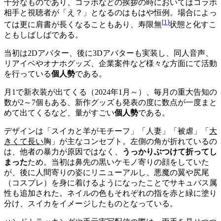
十分なものであり、コラボなどの挨拶の時においてはコラボ
相手と視聴者が「え？」となるのはもはや恒例。場合によっ
[
1
]
ては更に肩書が長くなることもあり、寿限無
状態と化すこ
ともしばしばである。
当初は2Dアバター、後に3Dアバターも実装し、同人音声、
リアイベやオナホグッズ、企業案件など様々な方面にて活動
を行っている
個人勢
である。
月1で新衣装が出てくる（2024年1月～）、毎月の重大告知の
数が2～7個もある、新作グッズも発表の度に数点が一度まと
めて出てくるなど、量がすごい
個人勢
である。
デザインは「スイカと羊がモチーフ」「人妻」「被虐」「
大
きくて長い
胸」が主なコンセプト。左側の角が折れているの
は、他者の暴力が原因ではなく、
うっかりぶつけて折ってし
まった
ため。当初は鼻先の黒いケモノ寄りの顔をしていた
が、後に人間寄りの姿にリニューアルし、悪魔の翼や尻尾
（コスプレ）を身に着けるようになったことでサキュバス属
性も追加された。ネイルの色もそれぞれの指を赤と緑に塗り
分け、スイカをイメージしたものとなっている。