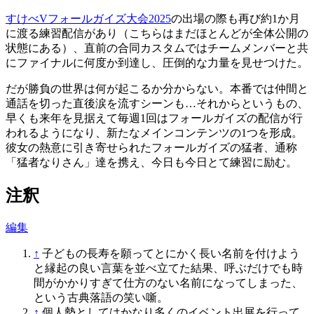
すけべVフォールガイズ大会2025
の出場の際も再び約1か月
に渡る練習配信があり（こちらはまだほとんどが全体公開の
状態にある）、直前の合同カスタムではチームメンバーと共
にファイナルに何度か到達し、圧倒的な力量を見せつけた。
だが勝負の世界は何が起こるか分からない。本番では仲間と
通話を切った直後涙を流すシーンも…それからというもの、
早くも来年を見据えて毎週1回はフォールガイズの配信が行
われるようになり、新たなメインコンテンツの1つを形成。
彼女の熱意に引き寄せられたフォールガイズの猛者、通称
「猛者なりさん」達を携え、今日も今日とて練習に励む。
注釈
編集
↑
子どもの長寿を願ってとにかく長い名前を付けよう
と縁起の良い言葉を並べ立てた結果、呼ぶだけでも時
間がかかりすぎて仕方のない名前になってしまった、
という古典落語の笑い噺。
↑
個人勢としてはかなり多くのイベント出展を行って