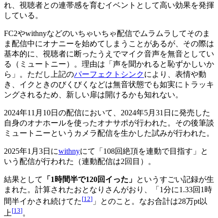
れ、視聴者との連帯感を育むイベントとして高い効果を発揮
している。
FC2やwithnyなどのいちゃいちゃ配信でムラムラしてそのま
ま配信中にオナニーを始めてしまうことがあるが、その際は
基本的に、視聴者に断ったうえでマイク音声を無音としてい
る（ミュートニー）。理由は「声を聞かれると恥ずかしいか
ら」。ただし上記の
パーフェクトシンク
により、表情や動
き、イクときのびくびくなどは無音状態でも如実にトラッキ
ングされるため、新しい扉は開けるかも知れない。
2024年11月10日の配信において、2024年5月31日に発売した
自身のオナホールを使ったオナサポが行われた。その後筆談
ミュートニーというカメラ配信を生かした試みが行われた。
2025年1月3日に
withny
にて「108回絶頂を連動で目指す」と
いう配信が行われた（連動配信は2回目）。
結果として
「1時間半で120回イった」
というすごい記録が生
まれた。計算されたおとなりさんがおり、「1分に1.33回1時
[
12
]
間半イかされ続けてた
」とのこと。なお合計は28万pt以
[
13
]
上
。