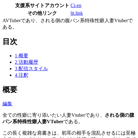
支援系サイトアカウント
Ci-en
その他リンク
lit.link
AVTuberであり、される側の腹パン系特殊性癖人妻Vtuberで
ある。
目次
1
概要
2
活動履歴
3
配信スタイル
4
注釈
概要
編集
全ての性癖に寄り添いたい人妻Vtuberであり、
される側の腹
パン系特殊性癖人妻VTuber
である。
この長く複雑な肩書きは、初耳の相手を混乱させるには至極