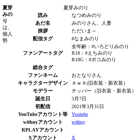
夏芽
夏芽みのり
みの
読み
なつめみのり
り
あだ名
みのりさん、人妻
は、
挨拶
ただいま～
個人
配信タグ
#なまみのり
勢
全年齢：#いろどりみのり
ファンアートタグ
R18：#えちみのり
R18G：#ボコみのり
総合タグ
ファンネーム
おとなりさん
キャラクターデザイン
ＡｗＡ(旧衣装・新衣装）
モデラー
チッパー（旧衣装・新衣装）
誕生日
3月7日
初配信
2021年3月31日
YouTubeアカウント等
Youtube
withnyアカウント
withny
RPLAYアカウント
Xアカウント
X