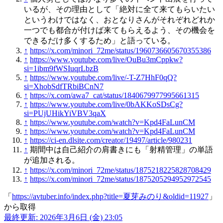
いるが、その理由として「絶対に全て来てもらいたい
というわけではなく、おとなりさんがそれぞれどれか
一つでも都合が付けば来てもらえるよう、その機会を
できるだけ多くするため」と語っている。
↑
https://x.com/minori_72me/status/1960736605670355386
↑
https://www.youtube.com/live/OuBu3mCppkw?
si=1ibm9fWSIuqrLbzB
↑
https://www.youtube.com/live/-T-Z7HhF0qQ?
si=XhobSdfTRbiBCnN7
↑
https://x.com/awa7_cat/status/1840679977995661315
↑
https://www.youtube.com/live/0bAKKoSDsCg?
si=PUjUHikYiVBV3qaX
↑
https://www.youtube.com/watch?v=Kpd4FaLunCM
↑
https://www.youtube.com/watch?v=Kpd4FaLunCM
↑
https://ci-en.dlsite.com/creator/19497/article/980231
↑
期間中は自己紹介の肩書きにも「射精管理」の単語
が追加される。
↑
https://x.com/minori_72me/status/1875218225828708429
↑
https://x.com/minori_72me/status/1875205294952972545
「
https://avtuber.info/index.php?title=夏芽みのり&oldid=11927
」
から取得
最終更新: 2026年3月6日 (金) 23:05