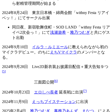
ら射精管理期間が始まる
2024年8月24日 東京日本橋・綿商会館「withny Festa リアイ
ベッ！」にてサークル出展
同日夜、新宿歌舞伎町・SOD LAND「withny Festa リア
イベ2次会っ！」にて
浅瀬遊希
・
雅乃つむぎ
と共にゲス
ト出勤
2024年9月10日
イルラ・ルミエール
に教えられながら初の
マイクラデビュー。のちに
えちVマイクラ
のメンバーとな
る。
2024年9月28日 Live2D新衣装お披露目配信＋重大告知９つ
[
5
]
[
6
]
三面図公開
[
7
]
2024年10月23日
エロしべ長者
延長戦に出演
2024年11月9日
えっちブイステーション
に出演
2025年2月4日
雅乃つむぎ
、
事務乃あんず
、
まなつ。
による