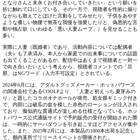
となりさんと末永くお付き合いしていきたい」という願いを
折に触れて口にしている。その一方で、視聴者を性的に煽り
ながらも敢えてとぼけた言動をしてみせたり、子供をあやす
ような優しい物腰で無茶な我慢を強要したりと、偽悪的な言
動や独占欲（いわゆる「悪い人妻ムーブ」）を見せることも
多い。
実際に人妻（既婚者）であり、活動内容については配偶者
（夫）も了承済み。本人から家庭での出来事についての話題
も出てくることがあるが、配信中はあくまで視聴者と一対一
で向き合いたいという考えから、視聴者コメントでの「旦
那」はNGワード（入力不可設定）とされている。
2024年6月には、アダルトグッズメーカー・ホットパワーズ
の関連会社であるCOOLPより、「人妻と初えっち 夏芽みの
り」と題したコラボオナホールが発売。処女膜ギミック付き
で、内部には破瓜の血を模した赤色のローションが注入され
ており、擬似的な貫通式が楽しめる仕様となっている。ホッ
トパワーズ公式通販サイトで予約販売の受付が開始された際
は、一時的にサーバダウンを引き起こすほどアクセスが集中
した。また、2025年2月には、本製品の1000本出荷を記念し
て、都内某所でリリースイベントが開催された。