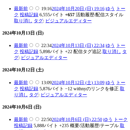
最新
前
19:16
2024年10月20日 (日) 19:16
ゆう
トー
ク
投稿記録
6,555バイト
+657
活動履歴/配信スタイル
取り消し
タグ
:
ビジュアルエディター
2024年10月13日 (日)
最新
前
22:34
2024年10月13日 (日) 22:34
ゆう
トー
ク
投稿記録
5,898バイト
+22
配信タグ追記
取り消し
タ
グ
:
ビジュアルエディター
2024年10月12日 (土)
最新
前
13:09
2024年10月12日 (土) 13:09
ゆう
トー
ク
投稿記録
5,876バイト
−12
withnyのリンクを修正
取
り消し
タグ
:
ビジュアルエディター
2024年10月6日 (日)
最新
前
22:50
2024年10月6日 (日) 22:50
ゆう
トーク
投稿記録
5,888バイト
+235
概要/活動履歴/テーブル
取