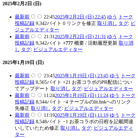
2025年2月2日 (日)
最新
前
22:45
2025年2月2日 (日) 22:45
ゆう
トーク
投稿記録
9,342バイト
0
リンクを修正
取り消し
タグ
:
ビ
ジュアルエディター
最新
前
21:31
2025年2月2日 (日) 21:31
ゆう
トーク
投稿記録
9,342バイト
+777
概要 / 活動履歴更新
取り消
し
タグ
:
ビジュアルエディター
2025年1月19日 (日)
最新
前
23:45
2025年1月19日 (日) 23:45
ゆう
トーク
投稿記録
8,565バイト
+21
お茶コラボのPR配信につい
てアップデート
取り消し
タグ
:
ビジュアルエディター
最新
前
11:24
2025年1月19日 (日) 11:24
ゆう
トーク
投稿記録
8,544バイト
−4
テーブルのlit.linkへのリンク
先修正
取り消し
タグ
:
ビジュアルエディター
最新
前
11:19
2025年1月19日 (日) 11:19
ゆう
トーク
投稿記録
8,548バイト
−1
お茶コラボの日程を記載間違
いしていたため修正
取り消し
タグ
:
ビジュアルエディ
ター