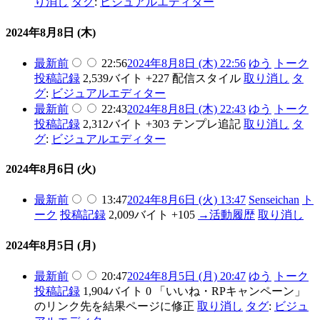
り消し
タグ
:
ビジュアルエディター
2024年8月8日 (木)
最新
前
22:56
2024年8月8日 (木) 22:56
ゆう
トーク
投稿記録
2,539バイト
+227
配信スタイル
取り消し
タ
グ
:
ビジュアルエディター
最新
前
22:43
2024年8月8日 (木) 22:43
ゆう
トーク
投稿記録
2,312バイト
+303
テンプレ追記
取り消し
タ
グ
:
ビジュアルエディター
2024年8月6日 (火)
最新
前
13:47
2024年8月6日 (火) 13:47
Senseichan
ト
ーク
投稿記録
2,009バイト
+105
→
活動履歴
取り消し
2024年8月5日 (月)
最新
前
20:47
2024年8月5日 (月) 20:47
ゆう
トーク
投稿記録
1,904バイト
0
「いいね・RPキャンペーン」
のリンク先を結果ページに修正
取り消し
タグ
:
ビジュ