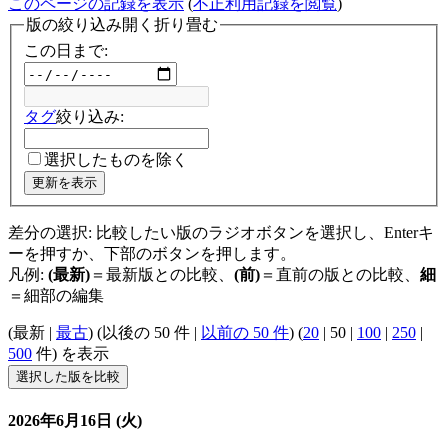
このページの記録を表示
(
不正利用記録を閲覧
)
版の絞り込み
開く
折り畳む
この日まで:
タグ
絞り込み:
選択したものを除く
更新を表示
差分の選択: 比較したい版のラジオボタンを選択し、Enterキ
ーを押すか、下部のボタンを押します。
凡例:
(最新)
＝最新版との比較、
(前)
＝直前の版との比較、
細
＝細部の編集
(
最新
|
最古
) (
以後の 50 件
|
以前の 50 件
) (
20
|
50
|
100
|
250
|
500
件) を表示
2026年6月16日 (火)