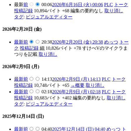
最新
前
00:06
2026年6月16日 (火) 00:06
PLC
トーク
投稿記録
10,894バイト
+68
編集の要約なし
取り消し
タグ
:
ビジュアルエディター
2026年2月20日 (金)
最新
前
20:38
2026年2月20日 (金) 20:38
めっつ
トー
ク
投稿記録
細
10,826バイト
+78
すけべVのマイクラま
つりを記載
取り消し
2026年2月9日 (月)
最新
前
14:13
2026年2月9日 (月) 14:13
PLC
トーク
投稿記録
10,748バイト
+65
→
概要
取り消し
最新
前
02:18
2026年2月9日 (月) 02:18
PLC
トーク
投稿記録
10,683バイト
+402
編集の要約なし
取り消し
タグ
:
ビジュアルエディター
2025年12月14日 (日)
最新
前
04:40
2025年12月14日 (日) 04:40
めっつ
ト