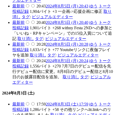
アルエディター
最新
前
20:43
2024年8月5日 (月) 20:43
ゆう
トーク
投稿記録
1,904バイト
+3
一企画->応援企画に修正
取り
消し
タグ
:
ビジュアルエディター
最新
前
20:40
2024年8月5日 (月) 20:40
ゆう
トーク
投稿記録
1,901バイト
+268
withny Festa 2NDへの参加と
「いいね・RPキャンペーン」での15位入賞について追
記
取り消し
タグ
:
ビジュアルエディター
最新
前
20:28
2024年8月5日 (月) 20:28
ゆう
トーク
投稿記録
1,633バイト
+77
Youtubeリンクに夜伽フレイ
ヤを追加
取り消し
タグ
:
ビジュアルエディター
最新
前
20:24
2024年8月5日 (月) 20:24
ゆう
トーク
投稿記録
1,556バイト
+270
7月7日のデビュー配信を先
行デビュー配信に変更。8月8日のデビュー配信と8月10
日のお披露目配信を追加。
取り消し
タグ
:
ビジュアル
エディター
2024年8月3日 (土)
最新
前
17:59
2024年8月3日 (土) 17:59
ゆう
トーク
投稿記録
1,286バイト
+58
その他リンクへlit.linkへのリ
ンクを追加しました
取り消し
タグ
:
ビジュアルエディ