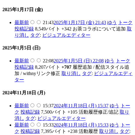
2025年1月17日 (金)
最新
前
21:43
2025年1月17日 (金) 21:43
ゆう
トーク
投稿記録
8,549バイト
+342
お茶コラボについて追加
取
り消し
タグ
:
ビジュアルエディター
2025年1月5日 (日)
最新
前
22:08
2025年1月5日 (日) 22:08
ゆう
トーク
投稿記録
8,207バイト
+707
履歴追加 / 配信スタイル追
加 / withnyリンク修正
取り消し
タグ
:
ビジュアルエディ
ター
2024年11月18日 (月)
最新
前
15:37
2024年11月18日 (月) 15:37
ゆう
トー
ク
投稿記録
7,500バイト
+105
活動履歴修正/追記
取り
消し
タグ
:
ビジュアルエディター
最新
前
15:33
2024年11月18日 (月) 15:33
ゆう
トー
ク
投稿記録
7,395バイト
+238
活動履歴
取り消し
タグ
: