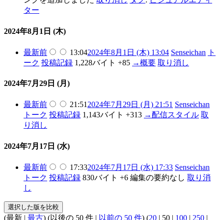
ター
2024年8月1日 (木)
最新
前
13:04
2024年8月1日 (木) 13:04
Senseichan
ト
ーク
投稿記録
1,228バイト
+85
→
概要
取り消し
2024年7月29日 (月)
最新
前
21:51
2024年7月29日 (月) 21:51
Senseichan
トーク
投稿記録
1,143バイト
+313
→
配信スタイル
取
り消し
2024年7月17日 (水)
最新
前
17:33
2024年7月17日 (水) 17:33
Senseichan
トーク
投稿記録
830バイト
+6
編集の要約なし
取り消
し
(
最新
|
最古
) (
以後の 50 件
|
以前の 50 件
) (
20
|
50
|
100
|
250
|