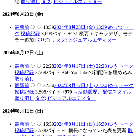
記
取り消し
タグ
:
ビジュアルエディター
2024年8月23日 (金)
最新
前
13:39
2024年8月23日 (金) 13:39
めっつ
トー
ク
投稿記録
3,699バイト
+131
概要＋キャラデザ、モデ
ラー追加
取り消し
タグ
:
ビジュアルエディター
2024年8月17日 (土)
最新
前
22:28
2024年8月17日 (土) 22:28
ゆう
トーク
投稿記録
3,568バイト
+60
YouTubeの初配信を埋め込み
取り消し
最新
前
22:24
2024年8月17日 (土) 22:24
ゆう
トーク
投稿記録
3,508バイト
+970
→
活動履歴、配信スタイル
取り消し
タグ
:
ビジュアルエディター
2024年8月11日 (日)
最新
前
16:39
2024年8月11日 (日) 16:39
ゆう
トーク
投稿記録
2,538バイト
−1
横長になっていた表を更新
取