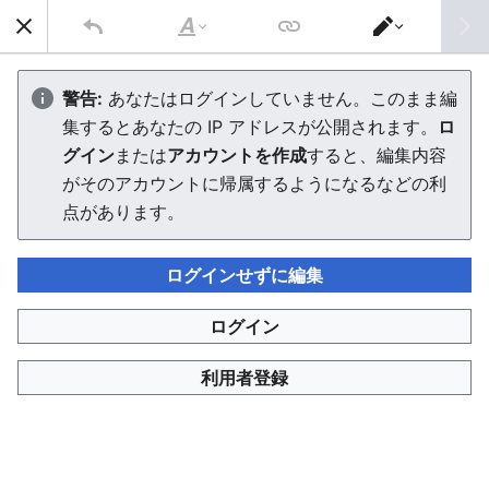
AVTuber Wiki
検索
文
エ
字
デ
夢看ルナ
の
ィ
警告:
あなたはログインしていません。このまま編
修
タ
集するとあなたの IP アドレスが公開されます。
ロ
飾
ー
を
エディターを読み込んでいます。このメッセージが引き続
グイン
または
アカウントを作成
すると、編集内容
切
き表示される場合、
ページを再読み込み
してください。
り
がそのアカウントに帰属するようになるなどの利
替
点があります。
え
ログインせずに編集
AVTuber Wiki
ログイン
このページは 1,679 回閲覧されました。
利用者登録
プライバシー・ポリシー
デスクトップ