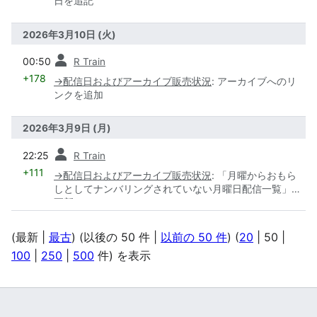
日を追記
2026年3月10日 (火)
前
00:50
R Train
+178
→
配信日およびアーカイブ販売状況
:
アーカイブへのリ
ンクを追加
2026年3月9日 (月)
前
22:25
R Train
+111
→
配信日およびアーカイブ販売状況
:
「月曜からおもら
しとしてナンバリングされていない月曜日配信一覧」を
更新
(
最新
|
最古
) (
以後の 50 件
|
以前の 50 件
) (
20
|
50
|
100
|
250
|
500
件) を表示