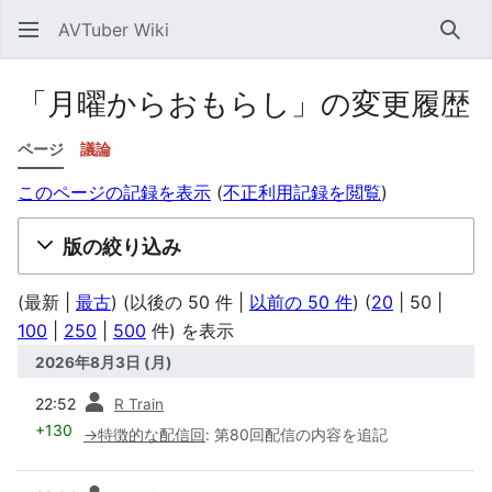
AVTuber Wiki
検索
「月曜からおもらし」の変更履歴
ページ
議論
このページの記録を表示
(
不正利用記録を閲覧
)
版の絞り込み
(
最新
|
最古
) (
以後の 50 件
|
以前の 50 件
) (
20
|
50
|
100
|
250
|
500
件) を表示
2026年8月3日 (月)
前
22:52
R Train
+130
→
特徴的な配信回
:
第80回配信の内容を追記
前