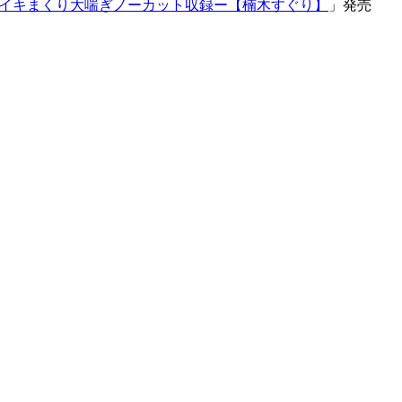
Xイキまくり大喘ぎノーカット収録ー【楠木すぐり】
」発売