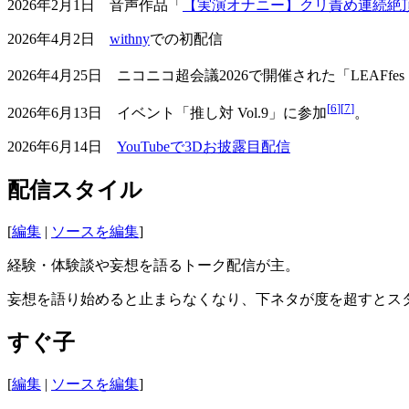
2026年2月1日 音声作品「
【実演オナニー】クリ責め連続絶頂
2026年4月2日
withny
での初配信
2026年4月25日 ニコニコ超会議2026で開催された「LEAFfes
[
6
]
[
7
]
2026年6月13日 イベント「推し対 Vol.9」に参加
。
2026年6月14日
YouTubeで3Dお披露目配信
配信スタイル
[
編集
|
ソースを編集
]
経験・体験談や妄想を語るトーク配信が主。
妄想を語り始めると止まらなくなり、下ネタが度を超すとス
すぐ子
[
編集
|
ソースを編集
]