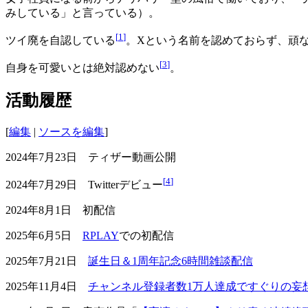
みしている」と言っている）。
[
1
]
ツイ廃を自認している
。Xという名前を認めておらず、頑なにT
[
3
]
自身を可愛いとは絶対認めない
。
活動履歴
[
編集
|
ソースを編集
]
2024年7月23日 ティザー動画公開
[
4
]
2024年7月29日 Twitterデビュー
2024年8月1日 初配信
2025年6月5日
RPLAY
での初配信
2025年7月21日
誕生日＆1周年記念6時間雑談配信
2025年11月4日
チャンネル登録者数1万人達成ですぐりの妄