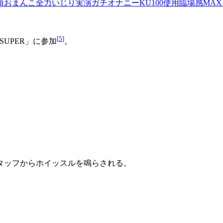
おまんこ全力いじり実演ガチオナニーKU100使用臨場感MA
[
5
]
 SUPER」に参加
。
タッフからホイッスルを鳴らされる。