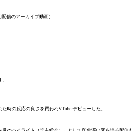
be初配信のアーカイブ動画）
す。
時の反応の良さを買われVTuberデビューした。
月のハイライト（竿主総会）」として印象深い客を語る配信も行