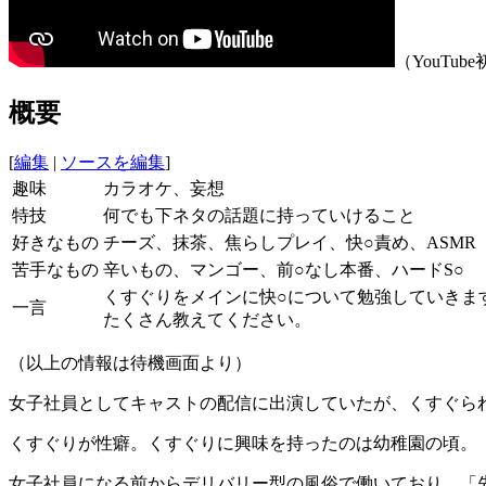
（YouTu
概要
[
編集
|
ソースを編集
]
趣味
カラオケ、妄想
特技
何でも下ネタの話題に持っていけること
好きなもの
チーズ、抹茶、焦らしプレイ、快○責め、ASMR
苦手なもの
辛いもの、マンゴー、前○なし本番、ハードS○
くすぐりをメインに快○について勉強していきま
一言
たくさん教えてください。
（以上の情報は待機画面より）
女子社員としてキャストの配信に出演していたが、くすぐられた
くすぐりが性癖。くすぐりに興味を持ったのは幼稚園の頃。
女子社員になる前からデリバリー型の風俗で働いており、「先