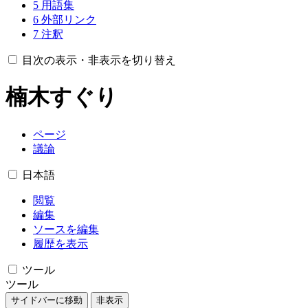
5
用語集
6
外部リンク
7
注釈
目次の表示・非表示を切り替え
楠木すぐり
ページ
議論
日本語
閲覧
編集
ソースを編集
履歴を表示
ツール
ツール
サイドバーに移動
非表示