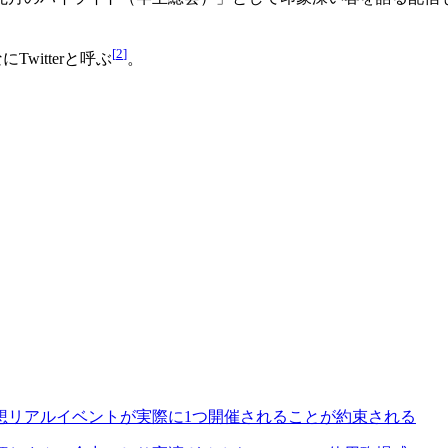
[
2
]
witterと呼ぶ
。
想リアルイベントが実際に1つ開催されることが約束される