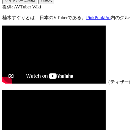
サイドバーに移動
非表示
提供: AVTuber Wiki
楠木すぐりとは、日本のVTuberである。
PinkPunkPro
内のグル
（ティザー