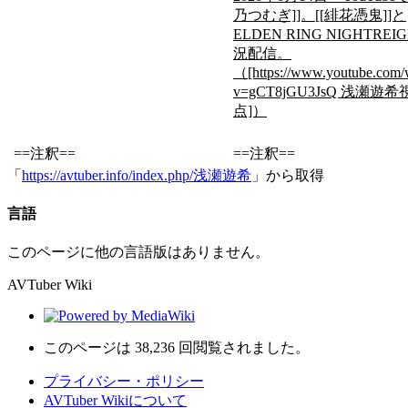
乃つむぎ]]。[[緋花憑鬼]]と
ELDEN RING NIGHTREI
況配信。
（[https://www.youtube.com/
v=gCT8jGU3JsQ 浅瀬遊希
点]）
==注釈==
==注釈==
「
https://avtuber.info/index.php/浅瀬遊希
」から取得
言語
このページに他の言語版はありません。
AVTuber Wiki
このページは 38,236 回閲覧されました。
プライバシー・ポリシー
AVTuber Wikiについて