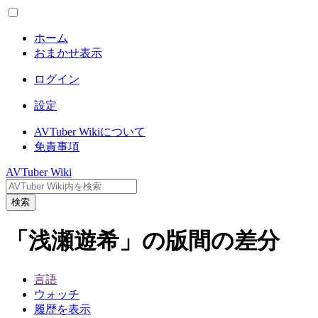
ホーム
おまかせ表示
ログイン
設定
AVTuber Wikiについて
免責事項
AVTuber Wiki
検索
「浅瀬遊希」の版間の差分
言語
ウォッチ
履歴を表示