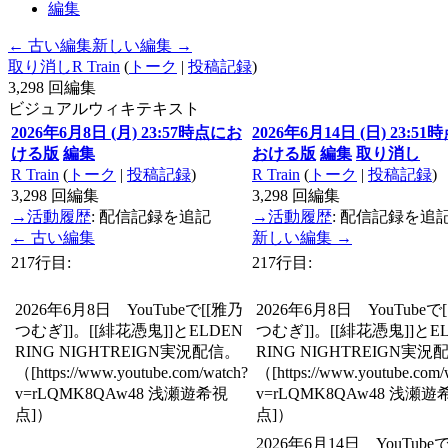
編集
← 古い編集
新しい編集 →
取り消し
R Train
(
トーク
|
投稿記録
)
3,298
回編集
ビジュアル
ウィキテキスト
2026年6月8日 (月) 23:57時点にお
2026年6月14日 (日) 23:51
ける版
編集
おける版
編集
取り消し
R Train
(
トーク
|
投稿記録
)
R Train
(
トーク
|
投稿記録
)
3,298
回編集
3,298
回編集
→
活動履歴
:
配信記録を追記
→
活動履歴
:
配信記録を追
← 古い編集
新しい編集 →
217行目:
217行目:
2026年6月8日 YouTubeで[[雅乃
2026年6月8日 YouTubeで
つむぎ]]。[[緋花憑鬼]]とELDEN
つむぎ]]。[[緋花憑鬼]]とE
RING NIGHTREIGN実況配信。
RING NIGHTREIGN実況
（[https://www.youtube.com/watch?
（[https://www.youtube.com/
v=rLQMK8QAw48 浅瀬遊希視
v=rLQMK8QAw48 浅瀬遊
点]）
点]）
2026年6月14日 YouTubeで