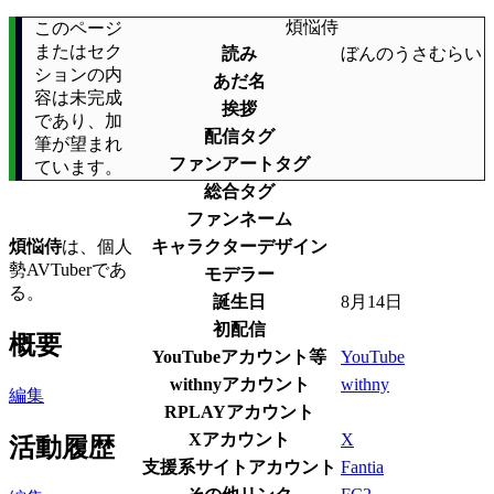
煩悩侍
このページ
またはセク
読み
ぼんのうさむらい
ションの内
あだ名
容は未完成
挨拶
であり、加
配信タグ
筆が望まれ
ファンアートタグ
ています。
総合タグ
ファンネーム
煩悩侍
は、個人
キャラクターデザイン
勢AVTuberであ
モデラー
る。
誕生日
8月14日
初配信
概要
YouTubeアカウント等
YouTube
withnyアカウント
withny
編集
RPLAYアカウント
Xアカウント
X
活動履歴
支援系サイトアカウント
Fantia