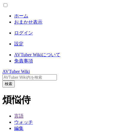
ホーム
おまかせ表示
ログイン
設定
AVTuber Wikiについて
免責事項
AVTuber Wiki
検索
煩悩侍
言語
ウォッチ
編集