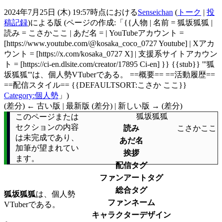
2024年7月25日 (木) 19:57時点における
Senseichan
(
トーク
|
投
稿記録
)
による版
(ページの作成:「{{人物 | 名前 = 狐坂狐狐 |
読み = こさかここ | あだ名 = | YouTubeアカウント =
[https://www.youtube.com/@kosaka_coco_0727 Youtube] | Xアカ
ウント = [https://x.com/kosaka_0727 X] | 支援系サイトアカウン
ト = [https://ci-en.dlsite.com/creator/17895 Ci-en] }} {{stub}} '''狐
坂狐狐'''は、個人勢VTuberである。 ==概要== ==活動履歴==
==配信スタイル== {{DEFAULTSORT:こさか ここ}}
Category:個人勢
」)
(差分) ← 古い版 | 最新版 (差分) | 新しい版 → (差分)
狐坂狐狐
このページまたは
セクションの内容
読み
こさかここ
は未完成であり、
あだ名
加筆が望まれてい
挨拶
ます。
配信タグ
ファンアートタグ
総合タグ
狐坂狐狐
は、個人勢
ファンネーム
VTuberである。
キャラクターデザイン