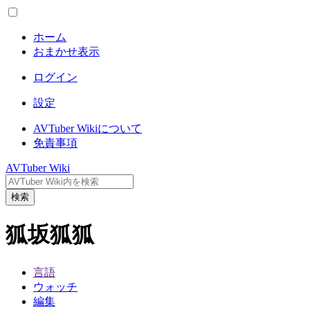
ホーム
おまかせ表示
ログイン
設定
AVTuber Wikiについて
免責事項
AVTuber Wiki
検索
狐坂狐狐
言語
ウォッチ
編集