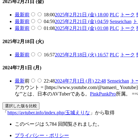
2025年2月21日 (金)
最新
前
18:00
2025年2月21日 (金) 18:00
PLC
トーク
最新
前
04:59
2025年2月21日 (金) 04:59
Senseichan
ト
最新
前
01:08
2025年2月21日 (金) 01:08
PLC
トーク
2025年2月18日 (火)
最新
前
16:57
2025年2月18日 (火) 16:57
PLC
トーク
2024年7月1日 (月)
最新
前
22:48
2024年7月1日 (月) 22:48
Senseichan
ト
アカウント = [https://www.youtube.com/@tamaeri_ Youtube]
な'''とは、日本のAVTuberである。
PinkPunkPro
所属。 =
「
https://avtuber.info/index.php/玉城えりな
」から取得
このページは 5,784 回閲覧されました。
プライバシー・ポリシー