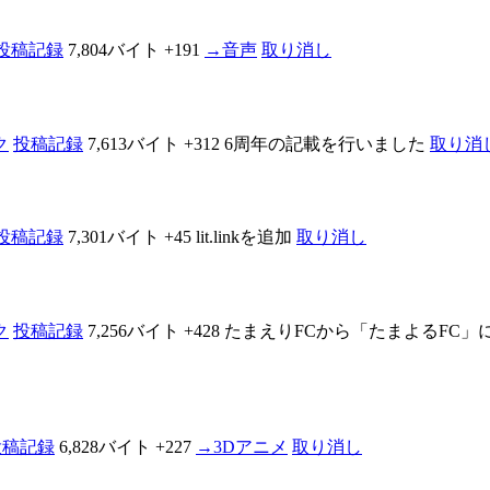
投稿記録
7,804バイト
+191
→
音声
取り消し
ク
投稿記録
7,613バイト
+312
6周年の記載を行いました
取り消
投稿記録
7,301バイト
+45
lit.linkを追加
取り消し
ク
投稿記録
7,256バイト
+428
たまえりFCから「たまよるFC」
投稿記録
6,828バイト
+227
→
3Dアニメ
取り消し