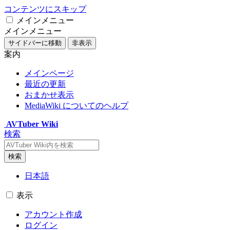
コンテンツにスキップ
メインメニュー
メインメニュー
サイドバーに移動
非表示
案内
メインページ
最近の更新
おまかせ表示
MediaWiki についてのヘルプ
AVTuber Wiki
検索
検索
日本語
表示
アカウント作成
ログイン