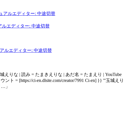
ュアルエディター: 中途切替
アルエディター: 中途切替
アルエディター: 中途切替
えりな | 読み = たまきえりな | あだ名 = たまえり | YouTube
 [https://ci-en.dlsite.com/creator/7991 Ci-en] }} '''玉城えり
イ…」