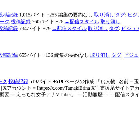
投稿記録
1,015バイト
+255
編集の要約なし
取り消し
タグ
:
ビジ
ーク
投稿記録
760バイト
+26
→
配信スタイル
取り消し
投稿記録
734バイト
+79
→
配信スタイル
取り消し
タグ
:
ビジュ
投稿記録
655バイト
+136
編集の要約なし
取り消し
タグ
:
ビジュ
ーク
投稿記録
519バイト
+519
ページの作成:「{{人物 | 名前 = 玉城
 | Xアカウント = [https://x.com/TamakiErina X] | 支援系サイトアカウント =
=概要== えっちな女子アナVTuber。 ==活動履歴== ==配信スタ