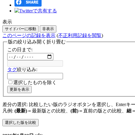
表示
サイドバーに移動
非表示
このページの記録を表示
(
不正利用記録を閲覧
)
版の絞り込み
開く
折り畳む
この日まで:
タグ
絞り込み:
選択したものを除く
更新を表示
差分の選択: 比較したい版のラジオボタンを選択し、Enter
凡例:
(最新)
＝最新版との比較、
(前)
＝直前の版との比較、
細