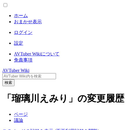
ホーム
おまかせ表示
ログイン
設定
AVTuber Wikiについて
免責事項
AVTuber Wiki
検索
「瑠璃川えみり」の変更履歴
ページ
議論