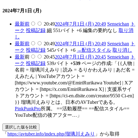
2024年7月1日 (月)
最新
前
20:49
2024年7月1日 (月) 20:49
Senseichan
ト
ーク
投稿記録
細
551バイト
+6
編集の要約なし
取り消
し
最新
前
20:49
2024年7月1日 (月) 20:49
Senseichan
ト
ーク
投稿記録
545バイト
+6
→
配信スタイル
取り消し
最新
前
20:45
2024年7月1日 (月) 20:45
Senseichan
ト
ーク
投稿記録
539バイト
+539
ページの作成:「{{人物 |
名前 = 瑠璃川えみり | 読み = るりかわえみり | あだ名 =
えみたん | YouTubeアカウント =
[https://www.youtube.com/@EmiriRurikawa Youtube] | Xア
カウント = [https://x.com/EmiriRurikawa X] | 支援系サイ
トアカウント = [https://ci-en.dlsite.com/creator/9550 Ci-en]
}} 瑠璃川えみりとは、日本のAVTuberである。
PinkPunkPro
所属。 ==活動履歴== ==配信スタイル==
YouTube配信の後アフター…」
「
https://avtuber.info/index.php/瑠璃川えみり
」から取得