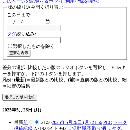
このページの記録を表示
(
不正利用記録を閲覧
)
版の絞り込み
開く
折り畳む
この日まで:
タグ
絞り込み:
選択したものを除く
更新を表示
差分の選択: 比較したい版のラジオボタンを選択し、Enterキ
ーを押すか、下部のボタンを押します。
凡例:
(最新)
＝最新版との比較、
(前)
＝直前の版との比較、
細
＝細部の編集
2025年5月26日 (月)
最新
前
21:56
2025年5月26日 (月) 21:56
PLC
トーク
投稿記録
2,719バイト
+43
→
活動履歴
取り消し
タグ
: