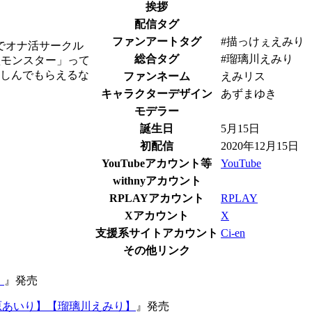
挨拶
配信タグ
ファンアートタグ
#描っけぇえみり
人でオナ活サークル
総合タグ
#瑠璃川えみり
欲モンスター」って
に楽しんでもらえるな
ファンネーム
えみリス
キャラクターデザイン
あずまゆき
モデラー
誕生日
5月15日
初配信
2020年12月15日
YouTubeアカウント等
YouTube
withnyアカウント
RPLAYアカウント
RPLAY
Xアカウント
X
支援系サイトアカウント
Ci-en
その他リンク
】
』発売
園原あいり】【瑠璃川えみり】
』発売