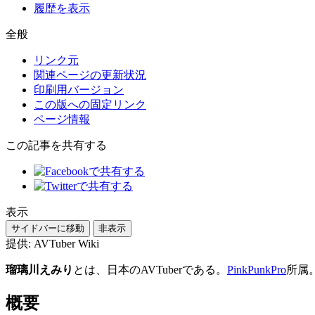
履歴を表示
全般
リンク元
関連ページの更新状況
印刷用バージョン
この版への固定リンク
ページ情報
この記事を共有する
表示
サイドバーに移動
非表示
提供: AVTuber Wiki
瑠璃川えみり
とは、日本のAVTuberである。
PinkPunkPro
所属
概要