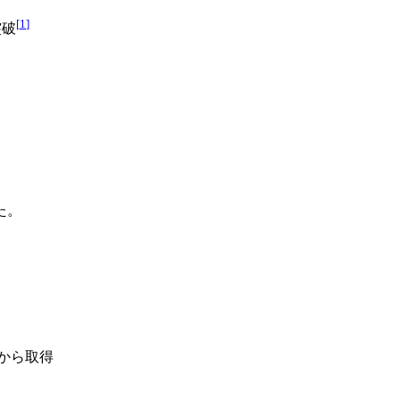
[
1
]
突破
た。
から取得