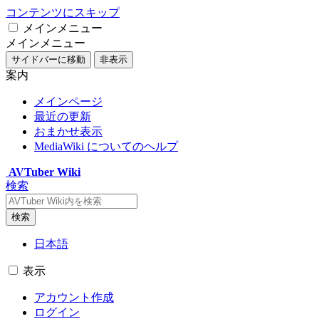
コンテンツにスキップ
メインメニュー
メインメニュー
サイドバーに移動
非表示
案内
メインページ
最近の更新
おまかせ表示
MediaWiki についてのヘルプ
AVTuber Wiki
検索
検索
日本語
表示
アカウント作成
ログイン