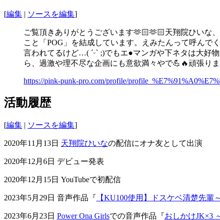
[
編集
|
ソースを編集
]
ご覧頂きありがとうございます🫶🏻🫶🏻天翔院ひい
こと「POG」を結成しています。えみたんって呼んで
言われてるけど…( ˊᵕˋ ;)でもエ●マンガや下ネタは
ら、過激や理不尽な企画にも意欲満々やで💪🔥頑張りま
https://pink-punk-pro.com/profile/profile_%E7%9
活動履歴
[
編集
|
ソースを編集
]
2020年11月13日
天翔院ひいな
の配信にオナ友として出演
2020年12月6日 デビュー発表
2020年12月15日 YouTubeで初配信
2023年5月29日 音声作品『
【KU100使用】ドスケベ清楚先
2023年6月23日
Power Ona Girls
での音声作品『
おしかけJK×