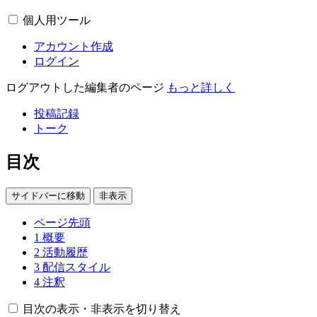
個人用ツール
アカウント作成
ログイン
ログアウトした編集者のページ
もっと詳しく
投稿記録
トーク
目次
サイドバーに移動
非表示
ページ先頭
1
概要
2
活動履歴
3
配信スタイル
4
注釈
目次の表示・非表示を切り替え