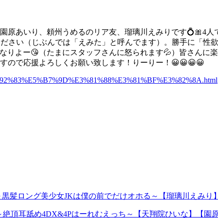
な、園原あいり、頼州うめるのリア友、瑠璃川えみりです💍🎀4
ください（じぶんでは「えみた」と呼んでます）。勝手に「性
大好物なりよー😘（たまにスタッフさんに怒られます💦）皆さん
すので応援よろしくお願い致します！りーりー！😀😀😀😀
1%A0%E7%92%83%E5%B7%9D%E3%81%88%E3%81%BF%E3%82%8A.html
輩～黒髪ロング美少女JKは僕の前でだけオホる～【瑠璃川えみり
3 ～絶頂耳舐め4DX&4Pはーれむえっち～【天翔院ひいな】【