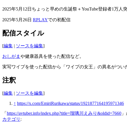
2025年5月12日ちょっと早めの生誕祭＋YouTube登録者1万人
2025年5月26日
RPLAY
での初配信
配信スタイル
[
編集
|
ソースを編集
]
おしがま
や健康器具を使った配信など。
実写ワイプを使った配信から「ワイプの女王」の異名がつい
注釈
[
編集
|
ソースを編集
]
↑
https://x.com/EmiriRurikawa/status/1921877164195971346
「
https://avtuber.info/index.php?title=瑠璃川えみり&oldid=7660
」
カテゴリ
: