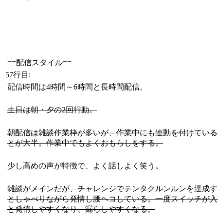
==配信スタイル==
57行目:
配信時間は4時間～6時間と長時間配信。
土日は朝・夕の2回行動。
朝配信は雑談作業枠が多いが、作業中にも連動を付けている
とが大半。作業中でもよくおもらしをする。
少し高めの声が特徴で、よく話しよく笑う。
雑談がメインだが、チャレンジでテンタクルンルンを達成す
としゃべりながら発情し腰ヘコしている。一度スイッチが入
と発情しやすくなり、漏らしやすくなる。