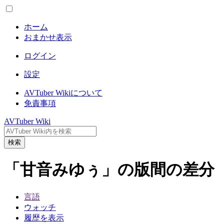
ホーム
おまかせ表示
ログイン
設定
AVTuber Wikiについて
免責事項
AVTuber Wiki
検索
「甘音みゆぅ」の版間の差分
言語
ウォッチ
履歴を表示