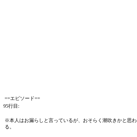
==エピソード==
95行目:
※本人はお漏らしと言っているが、おそらく潮吹きかと思わ
る。