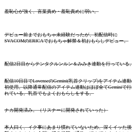
羞恥心が強く、言葉責め・羞恥責めに弱い。
デビュー前までおもちゃ未経験だったが、初配信時に
SVACOMのERICAでおもちゃ解禁＆初おもらしデビュー。
配信2日目からテンタクルンルン＆みみき連動を行っている
配信10日目でLovenseのGemini(乳首クリップ)をアイテム連
初使用。以降通常配信のアイテム連動はほぼ全てGeminiで行
れている。乳首でもよくおもらしをする。
ナカ開発済み。（リスナーに開発されていった）
本人曰く、イク事にあまり慣れていないため、深くイッた後