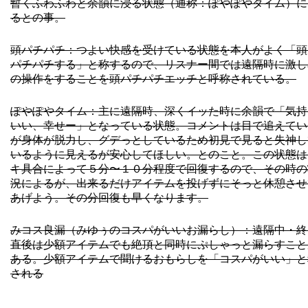
暫くふわふわと余韻に浸る状態（通称：ぽやぽやタイム）に
るとの事。
頭パチパチ：つよい快感を受けている状態を本人がよく「頭
パチパチする」と称するので、リスナー間では遠隔時に激し
の操作をすることを頭パチパチエッチと呼称されている。
ぽやぽやタイム：主に遠隔時、深くイッた時に余韻で「気持
いい、幸せー」となっている状態。コメントは目で追えてい
が身体が脱力し、グデっとしているため初見で見ると失神し
いるように見えるが安心してほしい。とのこと。この状態は
キ具合によって５分〜１０分程度で回復するので、その時の
況によるが、出来るだけアイテムを投げずにそっと休憩させ
あげよう。その分回復も早くなります。
みコス良漏（みゆぅのコスパがいいお漏らし）：遠隔中・終
直後は少額アイテムでも絶頂と同時にぷしゃっと漏らすこと
ある。少額アイテムで聞けるおもらしを「コスパがいい」と
される