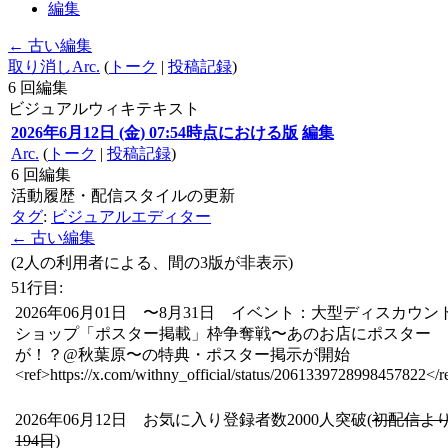
編集
← 古い編集
取り消し
Arc.
(
トーク
|
投稿記録
)
6
回編集
ビジュアル
ウィキテキスト
2026年6月12日 (金) 07:54時点における版
編集
Arc.
(
トーク
|
投稿記録
)
6
回編集
活動履歴・配信スタイルの更新
タグ
:
ビジュアルエディター
← 古い編集
(2人の利用者による、間の3版が非表示)
51行目:
2026年06月01日 〜8月31日 イベント：大型ディスカウン
ショップ「ポスター掲載」枠争奪戦〜あのお店にポスター
が！？@秋葉原〜の特典・ポスター掲示が開始
<ref>https://x.com/withny_official/status/2061339728998457822</r
2026年06月12日 お気に入り登録者数2000人突破(
初配信よ
194日
)