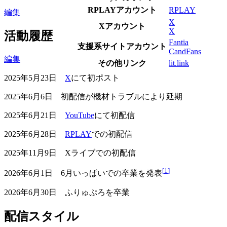
RPLAYアカウント
RPLAY
編集
X
Xアカウント
X
活動履歴
Fantia
支援系サイトアカウント
CandFans
編集
その他リンク
lit.link
2025年5月23日
X
にて初ポスト
2025年6月6日 初配信が機材トラブルにより延期
2025年6月21日
YouTube
にて初配信
2025年6月28日
RPLAY
での初配信
2025年11月9日 Xライブでの初配信
[
1
]
2026年6月1日 6月いっぱいでの卒業を発表
2026年6月30日 ふりゅぷろを卒業
配信スタイル