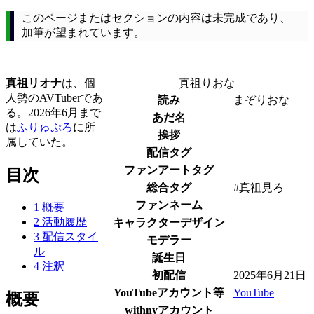
このページまたはセクションの内容は未完成であり、
加筆が望まれています。
真祖リオナ
は、個
真祖りおな
人勢のAVTuberであ
読み
まぞりおな
る。2026年6月まで
あだ名
は
ふりゅぷろ
に所
挨拶
属していた。
配信タグ
ファンアートタグ
目次
総合タグ
#真祖見ろ
ファンネーム
1
概要
2
活動履歴
キャラクターデザイン
3
配信スタイ
モデラー
ル
誕生日
4
注釈
初配信
2025年6月21日
YouTubeアカウント等
YouTube
概要
withnyアカウント